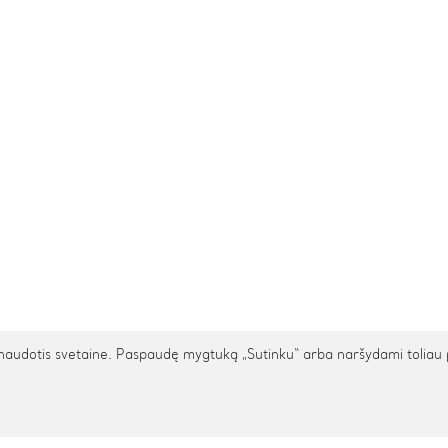
udotis svetaine. Paspaudę mygtuką „Sutinku“ arba naršydami toliau patv
TARPTAUTINIS PRISTATYMAS