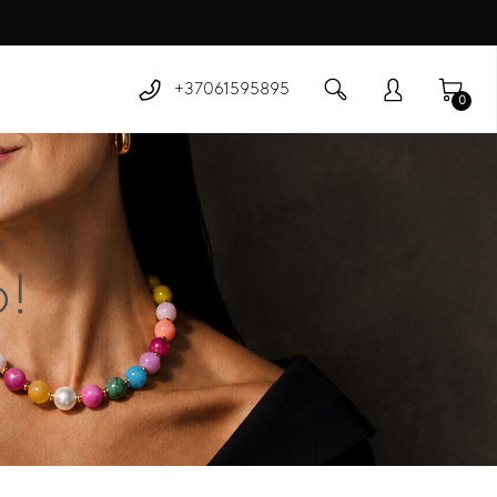
+37061595895
0
o!