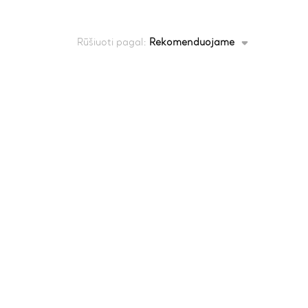
Rūšiuoti pagal:
Rekomenduojame