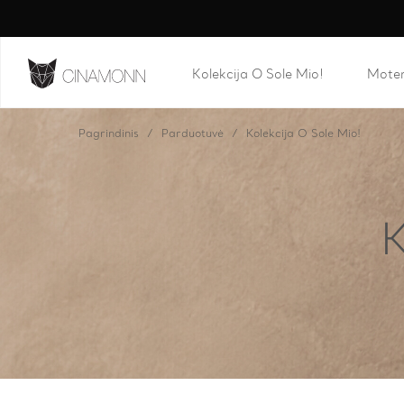
Kolekcija O Sole Mio!
Mote
Pagrindinis
Parduotuvė
Kolekcija O Sole Mio!
K