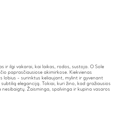
ir ilgi vakarai, kai laikas, rodos, sustoja. O Sole
nčio paprasčiausiose akimirkose. Kiekvienas
lobius - surinktus keliaujant, mylint ir gyvenant
 subtilią eleganciją. Tokiai, kuri žino, kad gražiausios
 nesibaigtų. Žaisminga, spalvinga ir kupina vasaros