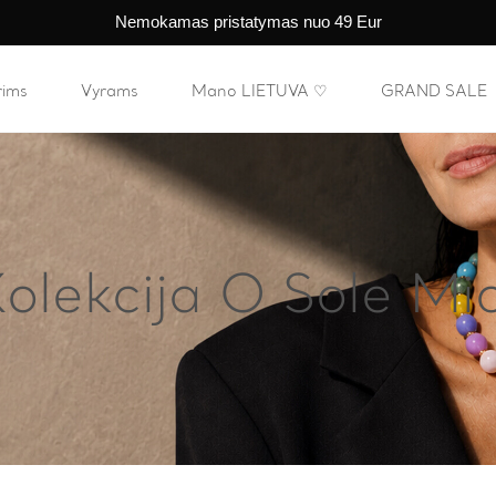
Nemokamas pristatymas nuo 49 Eur
rims
Vyrams
Mano LIETUVA ♡
GRAND SALE
olekcija O Sole Mi