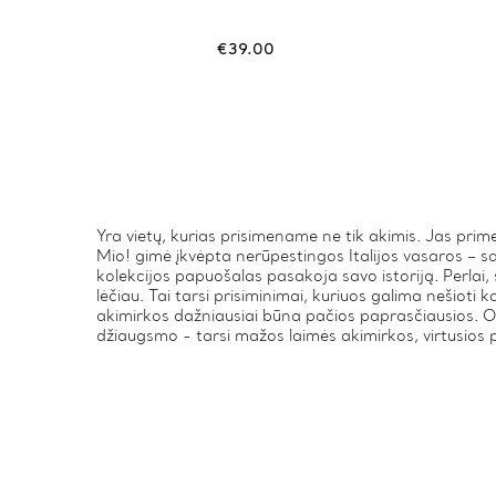
€
39.00
Yra vietų, kurias prisimename ne tik akimis. Jas prime
Mio! gimė įkvėpta nerūpestingos Italijos vasaros – s
kolekcijos papuošalas pasakoja savo istoriją. Perlai,
lėčiau. Tai tarsi prisiminimai, kuriuos galima nešioti k
akimirkos dažniausiai būna pačios paprasčiausios. O
džiaugsmo - tarsi mažos laimės akimirkos, virtusios 