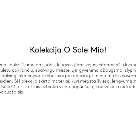
Kolekcija O Sole Mio!
na saulės šiluma ant odos, lengvas jūros vėjas, citrinmedžių kvapas 
aulėtų pakrančių, spalvingų miestelių ir gyvenimo džiaugsmo, slypi
 spalvingi akmenys ir simboliniai pakabučiai primena mažus vasaros 
asdien. Ši kolekcija skirta moteriai, kuri mėgsta šviesą, lengvumą ir
 Sole Mio! - kartais užtenka vieno papuošalo, kad vasara niekada
papuošalais.