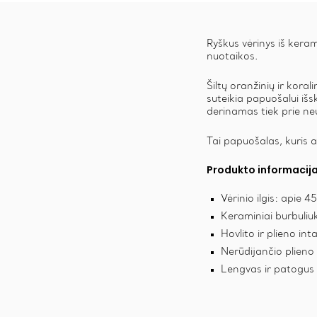
Ryškus vėrinys iš keram
nuotaikos.
Šiltų oranžinių ir koral
suteikia papuošalui išs
derinamas tiek prie neu
Tai papuošalas, kuris a
Produkto informacija
Vėrinio ilgis: apie 4
Keraminiai burbuliu
Hovlito ir plieno int
Nerūdijančio plieno
Lengvas ir patogus 