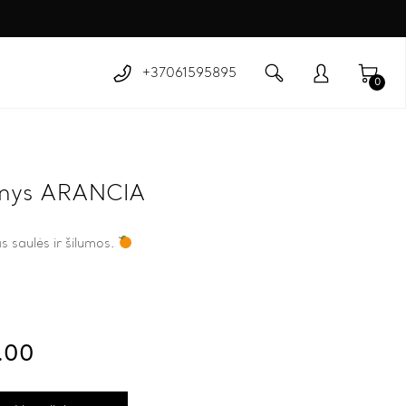
+37061595895
0
inys ARANCIA
s saulės ir šilumos.
.00