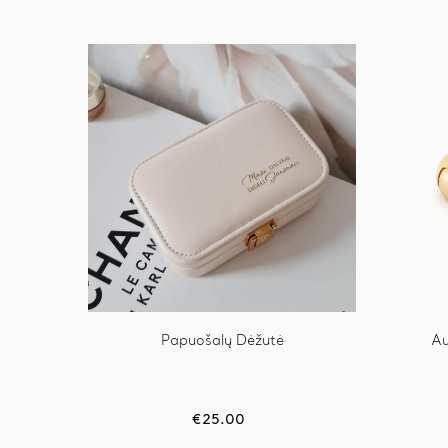
Papuošalų Dėžutė
Au
€
25.00