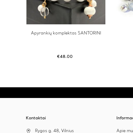
RIC
This
Apyrankių komplektas SANTORINI
This
product
product
has
has
multiple
multiple
variants.
variants.
€
48.00
The
The
options
options
may
may
be
be
chosen
chosen
on
on
the
the
product
product
page
page
Kontaktai
Informa
Rygos g. 48, Vilnius
Apie mu