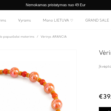
Nemokamas pristatymas nuo 49 Eur
rims
Vyrams
Mano LIETUVA ♡
GRAND SALE
lo papuošalai moterims
Vėrinys ARANCIA
Vėr
Įkvėpta
€
39