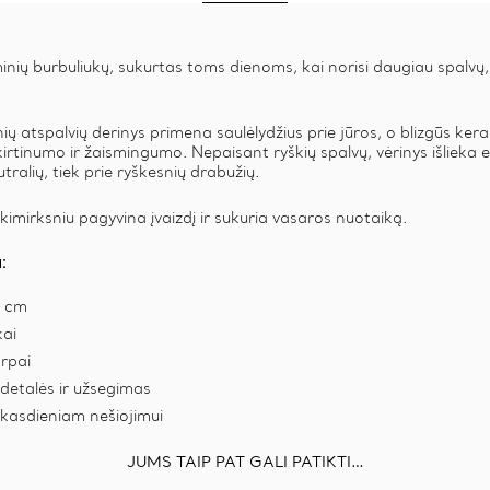
inių burbuliukų, sukurtas toms dienoms, kai norisi daugiau spalvų, 
inių atspalvių derinys primena saulėlydžius prie jūros, o blizgūs kera
kirtinumo ir žaismingumo. Nepaisant ryškių spalvų, vėrinys išlieka e
tralių, tiek prie ryškesnių drabužių.
kimirksniu pagyvina įvaizdį ir sukuria vasaros nuotaiką.
:
5 cm
kai
arpai
 detalės ir užsegimas
kasdieniam nešiojimui
JUMS TAIP PAT GALI PATIKTI…