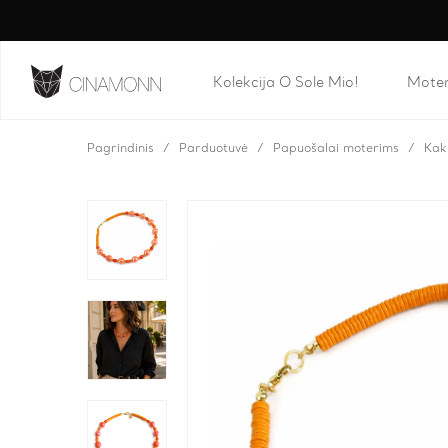
Kolekcija O Sole Mio!
Mote
Pagrindinis
Parduotuvė
Papuošalai moterims
Kak