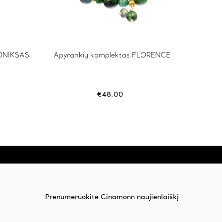
 ONIKSAS
This
Apyrankių komplektas FLORENCE
Sagė s
product
has
multiple
variants.
€
48.00
The
options
may
be
chosen
on
the
product
page
Prenumeruokite Cinamonn naujienlaiškį