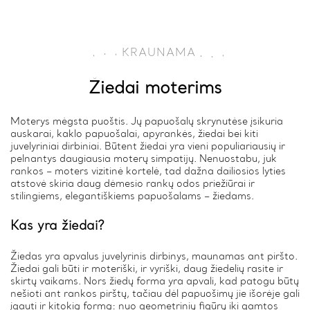
.
.
.
KRAUNAMA
.
.
.
Žiedai moterims
Moterys mėgsta puoštis. Jų papuošalų skrynutėse įsikuria
auskarai, kaklo papuošalai, apyrankės, žiedai bei kiti
juvelyriniai dirbiniai. Būtent žiedai yra vieni populiariausių ir
pelnantys daugiausia moterų simpatijų. Nenuostabu, juk
rankos – moters vizitinė kortelė, tad dažna dailiosios lyties
atstovė skiria daug dėmesio rankų odos priežiūrai ir
stilingiems, elegantiškiems papuošalams – žiedams.
Kas yra žiedai?
Žiedas yra apvalus juvelyrinis dirbinys, maunamas ant piršto.
Žiedai gali būti ir moteriški, ir vyriški, daug žiedelių rasite ir
skirtų vaikams. Nors žiedų forma yra apvali, kad patogu būtų
nešioti ant rankos pirštų, tačiau dėl papuošimų jie išorėje gali
įgauti ir kitokią formą: nuo geometrinių figūrų iki gamtos