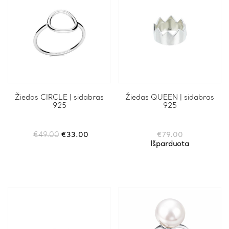
Žiedas CIRCLE | sidabras
Žiedas QUEEN | sidabras
925
925
Original
Current
€
49.00
€
33.00
€
79.00
price
price
Išparduota
was:
is:
€49.00.
€33.00.