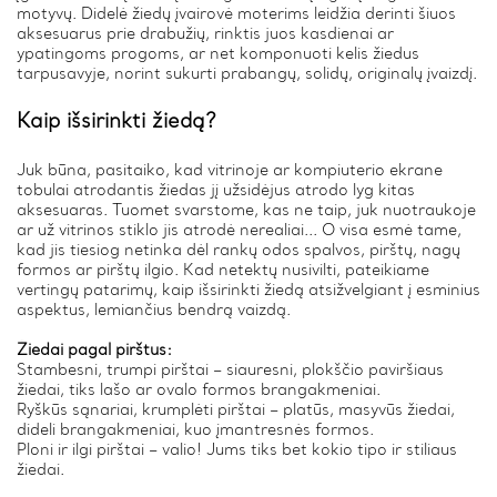
motyvų. Didelė žiedų įvairovė moterims leidžia derinti šiuos
aksesuarus prie drabužių, rinktis juos kasdienai ar
ypatingoms progoms, ar net komponuoti kelis žiedus
tarpusavyje, norint sukurti prabangų, solidų, originalų įvaizdį.
Kaip išsirinkti žiedą?
Juk būna, pasitaiko, kad vitrinoje ar kompiuterio ekrane
tobulai atrodantis žiedas jį užsidėjus atrodo lyg kitas
aksesuaras. Tuomet svarstome, kas ne taip, juk nuotraukoje
ar už vitrinos stiklo jis atrodė nerealiai... O visa esmė tame,
kad jis tiesiog netinka dėl rankų odos spalvos, pirštų, nagų
formos ar pirštų ilgio. Kad netektų nusivilti, pateikiame
vertingų patarimų, kaip išsirinkti žiedą atsižvelgiant į esminius
aspektus, lemiančius bendrą vaizdą.
Žiedai pagal pirštus:
Stambesni, trumpi pirštai – siauresni, plokščio paviršiaus
žiedai, tiks lašo ar ovalo formos brangakmeniai.
Ryškūs sąnariai, krumplėti pirštai – platūs, masyvūs žiedai,
dideli brangakmeniai, kuo įmantresnės formos.
Ploni ir ilgi pirštai – valio! Jums tiks bet kokio tipo ir stiliaus
žiedai.