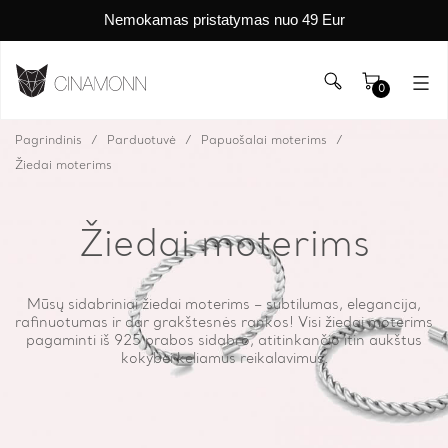
Nemokamas pristatymas nuo 49 Eur
0
Pagrindinis
Parduotuvė
Papuošalai moterims
Žiedai moterims
Žiedai moterims
Mūsų sidabriniai žiedai moterims – subtilumas, elegancija,
rafinuotumas ir dar grakštesnės rankos! Visi žiedai moterims
pagaminti iš 925 prabos sidabro, atitinkančio itin aukštus
kokybei keliamus reikalavimus.