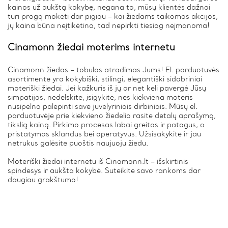
kainos už aukštą kokybę, negana to, mūsų klientės dažnai
turi progą mokėti dar pigiau – kai žiedams taikomos akcijos,
jų kaina būna neįtikėtina, tad nepirkti tiesiog neįmanoma!
Cinamonn žiedai moterims internetu
Cinamonn žiedas – tobulas atradimas Jums! El. parduotuvės
asortimente yra kokybiški, stilingi, elegantiški sidabriniai
moteriški žiedai. Jei kažkuris iš jų ar net keli pavergė Jūsų
simpatijas, nedelskite, įsigykite, nes kiekviena moteris
nusipelno palepinti save juvelyriniais dirbiniais. Mūsų el.
parduotuvėje prie kiekvieno žiedelio rasite detalų aprašymą,
tikslią kainą. Pirkimo procesas labai greitas ir patogus, o
pristatymas sklandus bei operatyvus. Užsisakykite ir jau
netrukus galėsite puoštis naujuoju žiedu.
Moteriški žiedai internetu iš Cinamonn.lt – išskirtinis
spindesys ir aukšta kokybė. Suteikite savo rankoms dar
daugiau grakštumo!