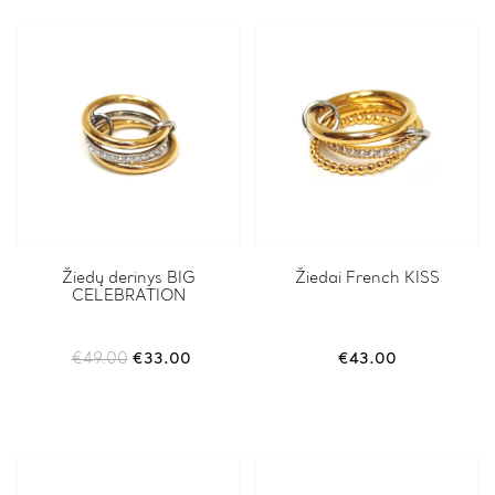
be
chosen
on
the
product
page
Žiedų derinys BIG
Žiedai French KISS
CELEBRATION
Original
Current
€
49.00
€
33.00
€
43.00
price
price
was:
is:
€49.00.
€33.00.