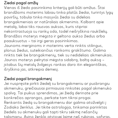
Žiedai pagal amžių
Vienas iš žiedo pasirinkimo kriterijų gali būti amžius. Štai
brandžioms moterims labiau tinka platūs žiedai, turintys lygų
paviršių, tobulai tinka masyvūs žiedai su dideliais
brangakmeniais ar natūraliais akmenimis. Kalbant apie
metalą, labai tiks rausvas auksas, kuris stipriai
nekontrastuoja su rankų oda, todėl neišryškina raukšlelių.
Brandžios moterys mėgsta ir geltono aukso žiedus arba
paauksuotus – tai irgi geras pasirinkimas.
Jaunoms merginoms ir moterims verta rinktis stilingus,
plonus žiedus, suteikiančius rankoms grakštumo. Galima
rinktis tiek be brangakmenių, tiek su nedideliais akmenukais.
Jaunos moterys pelnytai mėgsta sidabrą, baltą auksą –
įstabus šių metalų žvilgesys rankas daro itin elegantiškas,
išryškina jas, atkreipia dėmesį.
Žiedai pagal brangakmenį
Jei nuspręsite pirkti žiedelį su brangakmeniu ar pusbrangiu
akmenuku, greičiausiai pirmiausia rinksitės pagal akmenuko
spalvą. Tai puikus sprendimas, jei žiedą derinate prie
konkrečios aprangos, perkate tam tikrai progai.
Renkantis žiedą su brangakmeniu dar galima atsižvelgti į
Zodiako ženklus. Jei tikite astrologija, tinkamai parinktas
žiedelis su akmenuku gali tapti tikru sėkmę nešančių
talismanu. Avino ženklo atstovei laimę neš rubinas, safyras,