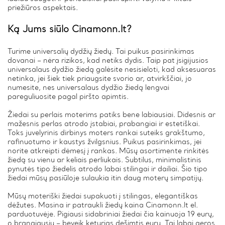
priežiūros aspektais.
Ką Jums siūlo Cinamonn.lt?
Turime universalių dydžių žiedų. Tai puikus pasirinkimas
dovanai – nėra rizikos, kad netiks dydis. Taip pat įsigijusios
universalaus dydžio žiedą galėsite nesisieloti, kad aksesuaras
netinka, jei šiek tiek priaugsite svorio ar, atvirkščiai, jo
numesite, nes universalaus dydžio žiedą lengvai
pareguliuosite pagal piršto apimtis.
Žiedai su perlais moterims patiks bene labiausiai. Didesnis ar
mažesnis perlas atrodo įstabiai, prabangiai ir estetiškai.
Toks juvelyrinis dirbinys moters rankai suteiks grakštumo,
rafinuotumo ir kaustys žvilgsnius. Puikus pasirinkimas, jei
norite atkreipti dėmesį į rankas. Mūsų asortimente rinkitės
žiedą su vienu ar keliais perliukais. Subtilus, minimalistinis
pynutės tipo žiedelis atrodo labai stilingai ir dailiai. Šio tipo
žiedai mūsų pasiūloje sulaukia itin daug moterų simpatijų.
Mūsų moteriški žiedai supakuoti į stilingas, elegantiškas
dėžutes. Masina ir patraukli žiedų kaina Cinamonn.lt el.
parduotuvėje. Pigiausi sidabriniai žiedai čia kainuoja 19 eurų,
o brangiausiu – beveik keturias dešimtis eurų. Tai labai geros