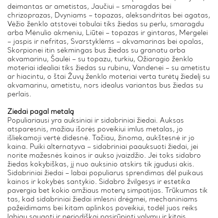
deimantas ar ametistas, Jaučiui – smaragdas bei
chrizoprazas, Dvyniams – topazas, aleksandritas bei agatas,
Vėžio ženklo atstovei tobulai tiks žiedas su perlu, smaragdu
arba Mėnulio akmeniu, Liūtei – topazas ir gintaras, Mergelei
– jaspis ir nefritas, Svarstyklėms – akvamarinas bei opalas,
Skorpionei itin sėkmingas bus žiedas su granatu arba
akvamarinu, Šaulei – su topazu, turkiu, Ožiaragio ženklo
moteriai idealiai tiks žiedas su rubinu, Vandenei – su ametistu
ar hiacintu, o štai Žuvų ženklo moteriai verta turėtų žiedelį su
akvamarinu, ametistu, nors idealus variantas bus žiedas su
perlais.
Žiedai pagal metalą
Populiariausi yra auksiniai ir sidabriniai žiedai. Auksas
atsparesnis, mažiau išorės poveikiui imlus metalas, jo
išliekamoji vertė didesnė. Tačiau, žinoma, aukštesnė ir jo
kaina. Puiki alternatyva – sidabriniai paauksuoti žiedai, jei
norite mažesnės kainos ir aukso įvaizdžio. Jei toks sidabro
žiedas kokybiškas, jį nuo auksinio atskirs tik įgudusi akis.
Sidabriniai žiedai – labai populiarus sprendimas dėl puikaus
kainos ir kokybės santykio. Sidabro žvilgesys ir estetika
pavergia bet kokio amžiaus moterų simpatijas. Trūkumas tik
tas, kad sidabriniai žiedai imlesni drėgmei, mechaniniams
pažeidimams bei kitam aplinkos poveikiui, todėl juos reiks
labiau saugoti ir periodiškai pasirūpinti valymu ir kitais