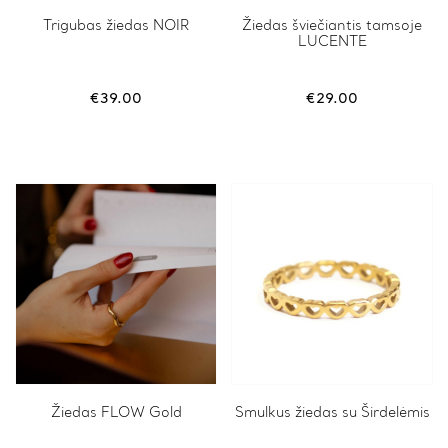
Trigubas žiedas NOIR
Žiedas šviečiantis tamsoje
LUCENTE
€
39.00
€
29.00
This
Žiedas FLOW Gold
This
Smulkus žiedas su Širdelėmis
product
product