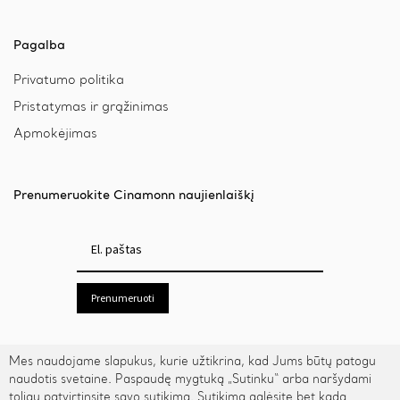
Pagalba
Privatumo politika
Pristatymas ir grąžinimas
Apmokėjimas
Prenumeruokite Cinamonn naujienlaiškį
Prenumeruoti
Mes naudojame slapukus, kurie užtikrina, kad Jums būtų patogu
naudotis svetaine. Paspaudę mygtuką „Sutinku“ arba naršydami
toliau patvirtinsite savo sutikimą. Sutikimą galėsite bet kada