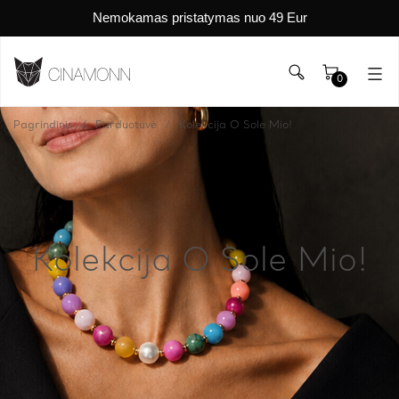
Nemokamas pristatymas nuo 49 Eur
0
Pagrindinis
Parduotuvė
Kolekcija O Sole Mio!
Kolekcija O Sole Mio!