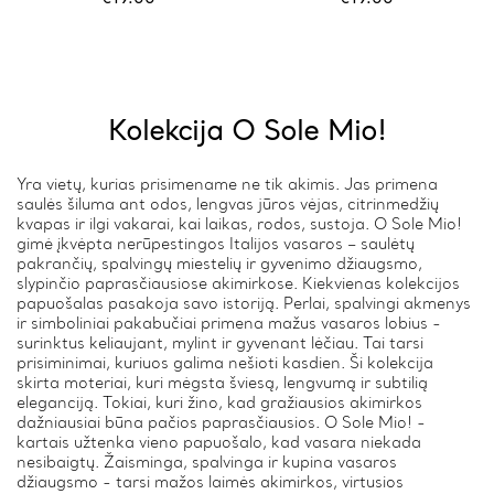
Kolekcija O Sole Mio!
Yra vietų, kurias prisimename ne tik akimis. Jas primena
saulės šiluma ant odos, lengvas jūros vėjas, citrinmedžių
kvapas ir ilgi vakarai, kai laikas, rodos, sustoja. O Sole Mio!
gimė įkvėpta nerūpestingos Italijos vasaros – saulėtų
pakrančių, spalvingų miestelių ir gyvenimo džiaugsmo,
slypinčio paprasčiausiose akimirkose. Kiekvienas kolekcijos
papuošalas pasakoja savo istoriją. Perlai, spalvingi akmenys
ir simboliniai pakabučiai primena mažus vasaros lobius -
surinktus keliaujant, mylint ir gyvenant lėčiau. Tai tarsi
prisiminimai, kuriuos galima nešioti kasdien. Ši kolekcija
skirta moteriai, kuri mėgsta šviesą, lengvumą ir subtilią
eleganciją. Tokiai, kuri žino, kad gražiausios akimirkos
dažniausiai būna pačios paprasčiausios. O Sole Mio! -
kartais užtenka vieno papuošalo, kad vasara niekada
nesibaigtų. Žaisminga, spalvinga ir kupina vasaros
džiaugsmo - tarsi mažos laimės akimirkos, virtusios