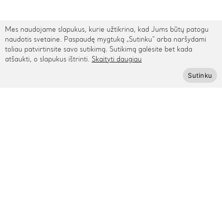
Mes naudojame slapukus, kurie užtikrina, kad Jums būtų patogu
TARPTAUTINIS PRISTATYMAS
naudotis svetaine. Paspaudę mygtuką „Sutinku“ arba naršydami
toliau patvirtinsite savo sutikimą. Sutikimą galėsite bet kada
Kontaktai
atšaukti, o slapukus ištrinti.
Skaityti daugiau
Sutinku
Rygos g. 48, Vilnius
+370 615 95895
info@cinamonn.lt
Informacija
Apie mus
Kontaktai
Mūsų draugai
Bendradarbiaukime