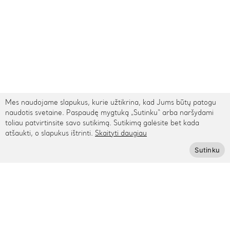
Mes naudojame slapukus, kurie užtikrina, kad Jums būtų patogu
naudotis svetaine. Paspaudę mygtuką „Sutinku“ arba naršydami
toliau patvirtinsite savo sutikimą. Sutikimą galėsite bet kada
atšaukti, o slapukus ištrinti.
Skaityti daugiau
TARPTAUTINIS PRISTATYMAS
Sutinku
Kontaktai
Rygos g. 48, Vilnius
+370 615 95895