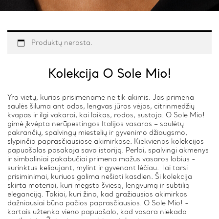
Produktų nerasta.
Kolekcija O Sole Mio!
Yra vietų, kurias prisimename ne tik akimis. Jas primena
saulės šiluma ant odos, lengvas jūros vėjas, citrinmedžių
kvapas ir ilgi vakarai, kai laikas, rodos, sustoja. O Sole Mio!
gimė įkvėpta nerūpestingos Italijos vasaros – saulėtų
pakrančių, spalvingų miestelių ir gyvenimo džiaugsmo,
slypinčio paprasčiausiose akimirkose. Kiekvienas kolekcijos
papuošalas pasakoja savo istoriją. Perlai, spalvingi akmenys
ir simboliniai pakabučiai primena mažus vasaros lobius -
surinktus keliaujant, mylint ir gyvenant lėčiau. Tai tarsi
prisiminimai, kuriuos galima nešioti kasdien. Ši kolekcija
skirta moteriai, kuri mėgsta šviesą, lengvumą ir subtilią
eleganciją. Tokiai, kuri žino, kad gražiausios akimirkos
dažniausiai būna pačios paprasčiausios. O Sole Mio! -
kartais užtenka vieno papuošalo, kad vasara niekada