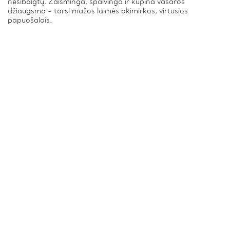
nesibaigtų. Žaisminga, spalvinga ir kupina vasaros
džiaugsmo - tarsi mažos laimės akimirkos, virtusios
papuošalais.