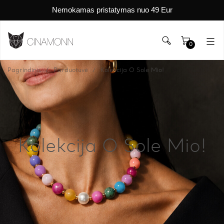
Nemokamas pristatymas nuo 49 Eur
0
Pagrindinis
Parduotuvė
Kolekcija O Sole Mio!
Kolekcija O Sole Mio!