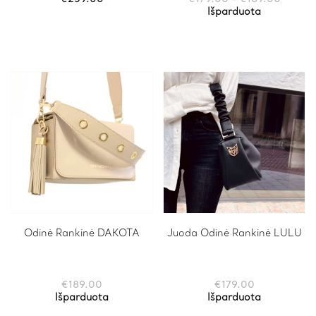
The
range:
Išparduota
options
€179.0
may
throug
be
€189.0
chosen
on
the
product
page
Odinė Rankinė DAKOTA
Juoda Odinė Rankinė LULU
€
189.00
€
179.00
Išparduota
Išparduota