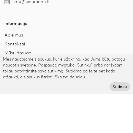
info@cinamonn.lt
Informacija
Apie mus
Kontaktai
Mūsų draugai
Mes naudojame slapukus, kurie užtikrina, kad Jums būtų patogu
Bendradarbiaukime
naudotis svetaine. Paspaudę mygtuką „Sutinku“ arba naršydami
Kaip išmatuoti riešą
toliau patvirtinsite savo sutikimą. Sutikimą galėsite bet kada
atšaukti, o slapukus ištrinti.
Skaityti daugiau
Sutinku
Pagalba
Privatumo politika
Pristatymas ir grąžinimas
Apmokėjimas