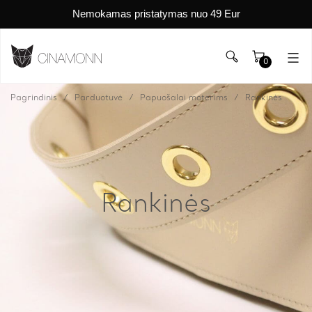
Nemokamas pristatymas nuo 49 Eur
0
Pagrindinis
Parduotuvė
Papuošalai moterims
Rankinės
Rankinės