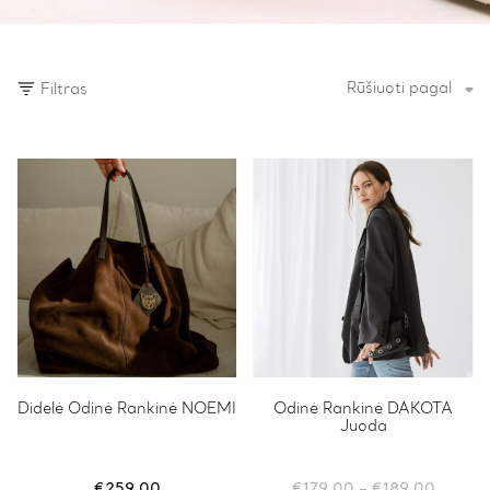
Rūšiuoti pagal
Filtras
Didelė Odinė Rankinė NOEMI
This
Odinė Rankinė DAKOTA
Juoda
product
has
multiple
variants.
Price
€
259.00
€
179.00
–
€
189.00