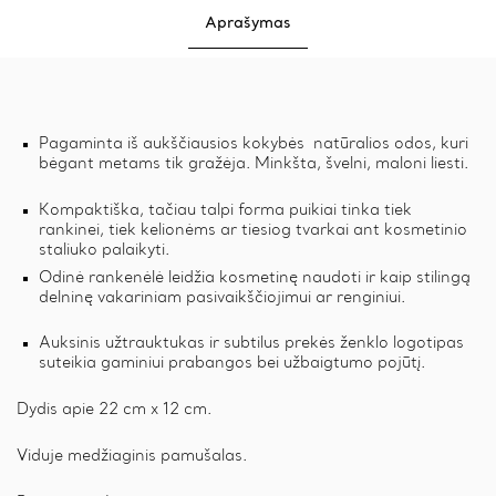
Aprašymas
Pagaminta iš aukščiausios kokybės natūralios odos, kuri
bėgant metams tik gražėja. Minkšta, švelni, maloni liesti.
Kompaktiška, tačiau talpi forma puikiai tinka tiek
rankinei, tiek kelionėms ar tiesiog tvarkai ant kosmetinio
staliuko palaikyti.
Odinė rankenėlė leidžia kosmetinę naudoti ir kaip stilingą
delninę vakariniam pasivaikščiojimui ar renginiui.
Auksinis užtrauktukas ir subtilus prekės ženklo logotipas
suteikia gaminiui prabangos bei užbaigtumo pojūtį.
Dydis apie 22 cm x 12 cm.
Viduje medžiaginis pamušalas.