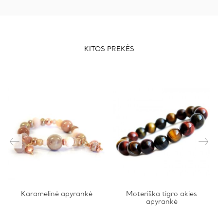
KITOS PREKĖS
This
Karamelinė apyrankė
This
Moteriška tigro akies
apyrankė
product
product
has
has