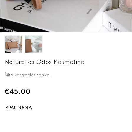
Natūralios Odos Kosmetinė
Šilta karamėlės spalva.
€
45.00
IŠPARDUOTA