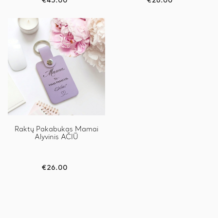
€
45.00
€
26.00
Raktų Pakabukas Mamai
Alyvinis AČIŪ
€
26.00