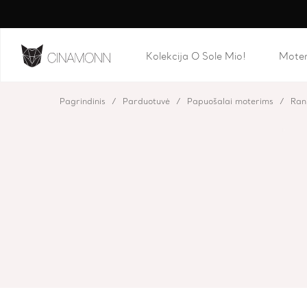
Kolekcija O Sole Mio!
Mote
Pagrindinis
Parduotuvė
Papuošalai moterims
Ran