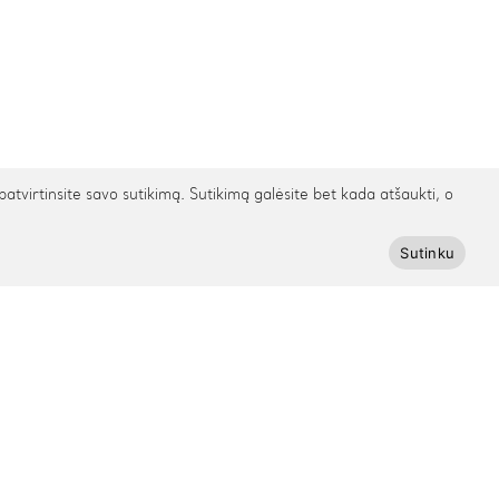
irtinsite savo sutikimą. Sutikimą galėsite bet kada atšaukti, o
Sutinku
Prenumeruokite Cinamonn naujienlaiškį