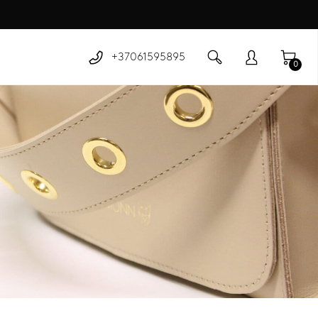
+37061595895
0