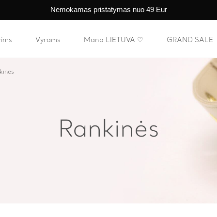
Nemokamas pristatymas nuo 49 Eur
rims
Vyrams
Mano LIETUVA ♡
GRAND SALE
kinės
Rankinės