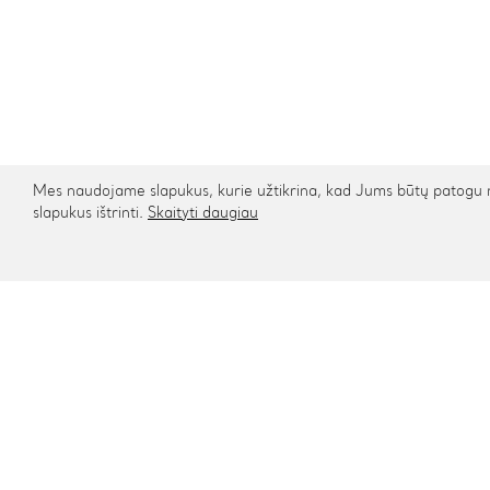
Mes naudojame slapukus, kurie užtikrina, kad Jums būtų patogu na
slapukus ištrinti.
Skaityti daugiau
Kontaktai
Informa
Rygos g. 48, Vilnius
Apie mu