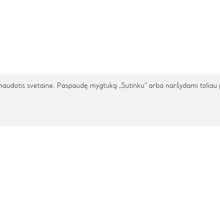
udotis svetaine. Paspaudę mygtuką „Sutinku“ arba naršydami toliau patv
TARPTAUTINIS PRISTATYMAS
cija
Pagalba
s
Privatumo politika