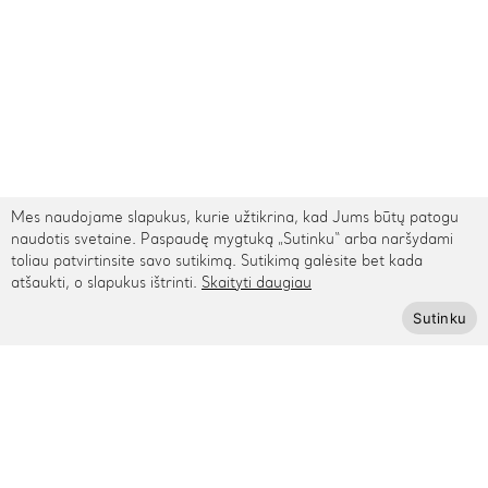
Mes naudojame slapukus, kurie užtikrina, kad Jums būtų patogu
naudotis svetaine. Paspaudę mygtuką „Sutinku“ arba naršydami
toliau patvirtinsite savo sutikimą. Sutikimą galėsite bet kada
atšaukti, o slapukus ištrinti.
Skaityti daugiau
TARPTAUTINIS PRISTATYMAS
Sutinku
Kontaktai
Rygos g. 48, Vilnius
+370 615 95895