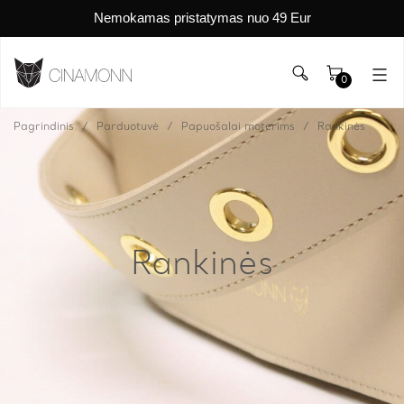
Nemokamas pristatymas nuo 49 Eur
0
Pagrindinis
Parduotuvė
Papuošalai moterims
Rankinės
Rankinės