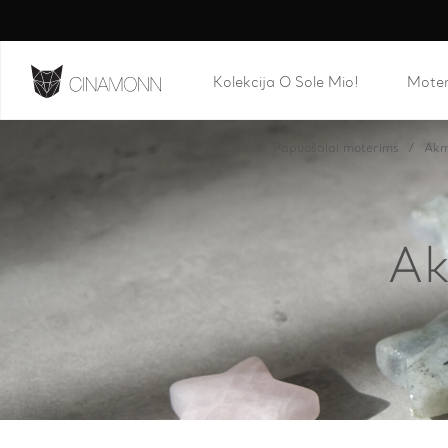
Kolekcija O Sole Mio!
Mote
Pagrindinis
Parduotuvė
Papuošalai moterims
Akm
Ak