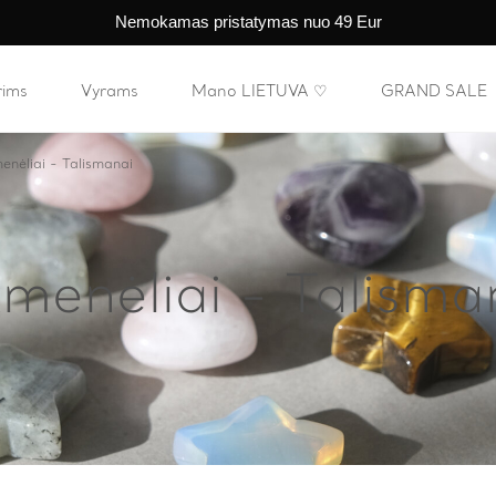
Nemokamas pristatymas nuo 49 Eur
rims
Vyrams
Mano LIETUVA ♡
GRAND SALE
enėliai - Talismanai
menėliai - Talisma