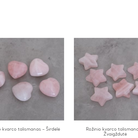
o kvarco talismanas – Širdelė
Rožinio kvarco talisman
Žvaigždutė