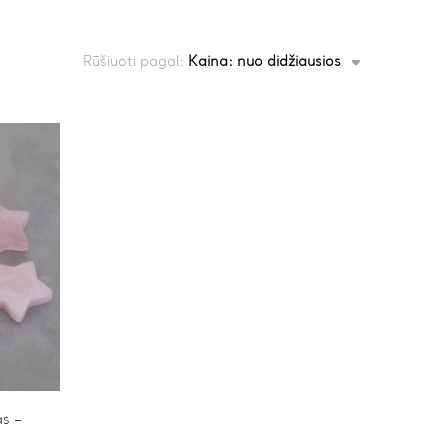
Rūšiuoti pagal:
Kaina: nuo didžiausios
as –