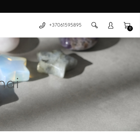
+37061595895
0
nai