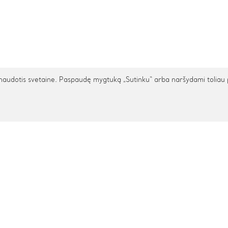
udotis svetaine. Paspaudę mygtuką „Sutinku“ arba naršydami toliau patv
TARPTAUTINIS PRISTATYMAS
cija
Pagalba
s
Privatumo politika