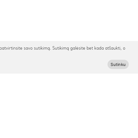
irtinsite savo sutikimą. Sutikimą galėsite bet kada atšaukti, o
Sutinku
Prenumeruokite Cinamonn naujienlaiškį