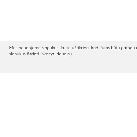
Mes naudojame slapukus, kurie užtikrina, kad Jums būtų patogu na
slapukus ištrinti.
Skaityti daugiau
Kontaktai
Informa
Rygos g. 48, Vilnius
Apie mu