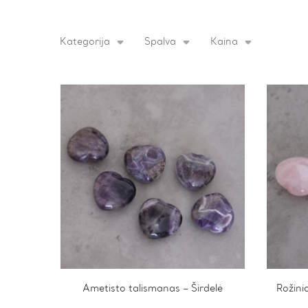
Kategorija
Spalva
Kaina
Ametisto talismanas – Širdelė
Rožini