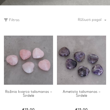
Rūšiuoti pagal
Filtras
Rožinio kvarco talismanas –
Ametisto talismanas –
Širdelė
Širdelė
€
15.00
€
15.00