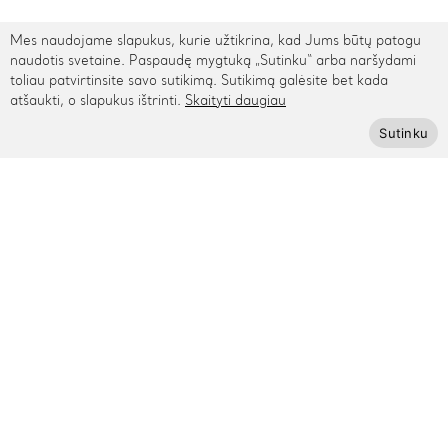
Mes naudojame slapukus, kurie užtikrina, kad Jums būtų patogu
TARPTAUTINIS PRISTATYMAS
naudotis svetaine. Paspaudę mygtuką „Sutinku“ arba naršydami
toliau patvirtinsite savo sutikimą. Sutikimą galėsite bet kada
atšaukti, o slapukus ištrinti.
Skaityti daugiau
Kontaktai
Sutinku
Rygos g. 48, Vilnius
+370 615 95895
info@cinamonn.lt
Informacija
Apie mus
Kontaktai
Mūsų draugai
Bendradarbiaukime