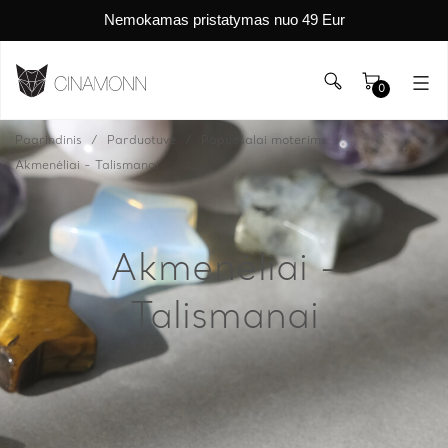
Nemokamas pristatymas nuo 49 Eur
0
Pagrindinis
Parduotuvė
Papuošalai moterims
Akmenėliai - Talismanai
Akmenėliai -
Talismanai