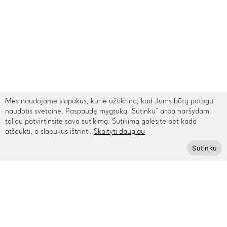
Mes naudojame slapukus, kurie užtikrina, kad Jums būtų patogu
naudotis svetaine. Paspaudę mygtuką „Sutinku“ arba naršydami
toliau patvirtinsite savo sutikimą. Sutikimą galėsite bet kada
atšaukti, o slapukus ištrinti.
Skaityti daugiau
TARPTAUTINIS PRISTATYMAS
Sutinku
Kontaktai
Rygos g. 48, Vilnius
+370 615 95895