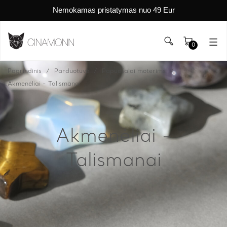
Nemokamas pristatymas nuo 49 Eur
0
Pagrindinis
Parduotuvė
Papuošalai moterims
Akmenėliai - Talismanai
Akmenėliai -
Talismanai