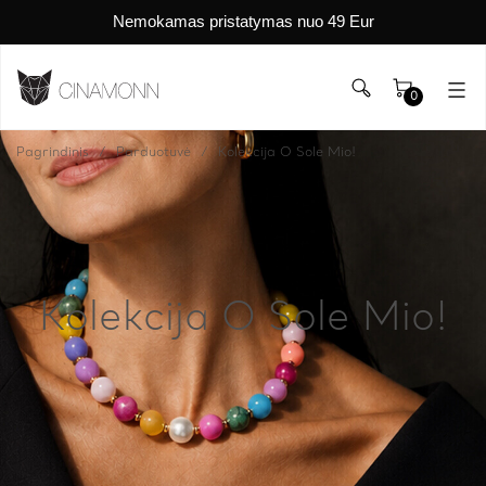
Nemokamas pristatymas nuo 49 Eur
0
Pagrindinis
Parduotuvė
Kolekcija O Sole Mio!
Kolekcija O Sole Mio!