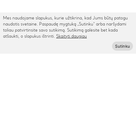
Mes naudojame slapukus, kurie užtikrina, kad Jums būtų patogu
TARPTAUTINIS PRISTATYMAS
naudotis svetaine. Paspaudę mygtuką „Sutinku“ arba naršydami
toliau patvirtinsite savo sutikimą. Sutikimą galėsite bet kada
Kontaktai
atšaukti, o slapukus ištrinti.
Skaityti daugiau
Sutinku
Rygos g. 48, Vilnius
+370 615 95895
info@cinamonn.lt
Informacija
Apie mus
Kontaktai
Mūsų draugai
Bendradarbiaukime