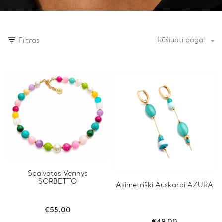
Rūšiuoti pagal
Filtras
Spalvotas Vėrinys
SORBETTO
Asimetriški Auskarai AZURA
€
55.00
€
49.00