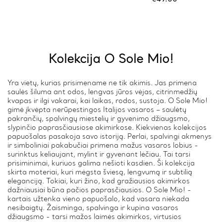
Kolekcija O Sole Mio!
Yra vietų, kurias prisimename ne tik akimis. Jas primena
saulės šiluma ant odos, lengvas jūros vėjas, citrinmedžių
kvapas ir ilgi vakarai, kai laikas, rodos, sustoja. O Sole Mio!
gimė įkvėpta nerūpestingos Italijos vasaros – saulėtų
pakrančių, spalvingų miestelių ir gyvenimo džiaugsmo,
slypinčio paprasčiausiose akimirkose. Kiekvienas kolekcijos
papuošalas pasakoja savo istoriją. Perlai, spalvingi akmenys
ir simboliniai pakabučiai primena mažus vasaros lobius -
surinktus keliaujant, mylint ir gyvenant lėčiau. Tai tarsi
prisiminimai, kuriuos galima nešioti kasdien. Ši kolekcija
skirta moteriai, kuri mėgsta šviesą, lengvumą ir subtilią
eleganciją. Tokiai, kuri žino, kad gražiausios akimirkos
dažniausiai būna pačios paprasčiausios. O Sole Mio! -
kartais užtenka vieno papuošalo, kad vasara niekada
nesibaigtų. Žaisminga, spalvinga ir kupina vasaros
džiaugsmo - tarsi mažos laimės akimirkos, virtusios