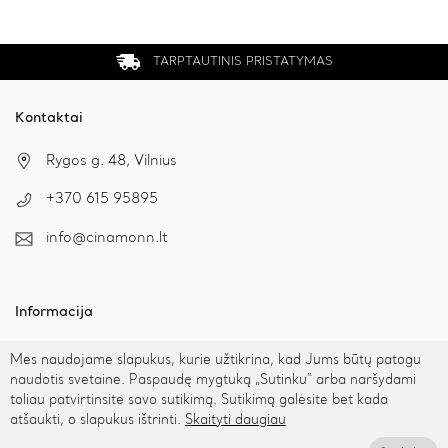
TARPTAUTINIS PRISTATYMAS
Kontaktai
Rygos g. 48, Vilnius
+370 615 95895
info@cinamonn.lt
Informacija
Apie mus
Mes naudojame slapukus, kurie užtikrina, kad Jums būtų patogu
Kontaktai
naudotis svetaine. Paspaudę mygtuką „Sutinku“ arba naršydami
toliau patvirtinsite savo sutikimą. Sutikimą galėsite bet kada
Mūsų draugai
atšaukti, o slapukus ištrinti.
Skaityti daugiau
Bendradarbiaukime