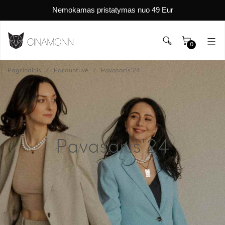
Nemokamas pristatymas nuo 49 Eur
0
Pagrindinis
Parduotuvė
Pavasaris'24
Pavasaris'24