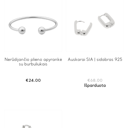
Nerūdijančio plieno apyrankė
Auskarai SIA | sidabras 925
su burbuliukais
€
24.00
€
68.00
Išparduota