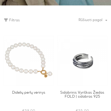
Rūšiuoti pagal
Filtras
Didelių perlų vėrinys
Sidabrinis Vyriškas Žiedas
FOLD | sidabras 925
€
59.00
€
55.00