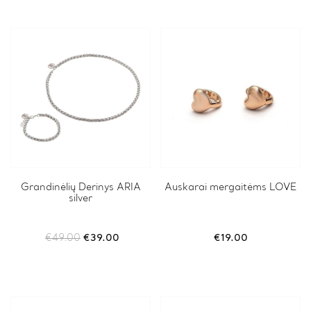
Grandinėlių Derinys ARIA
Auskarai mergaitėms LOVE
silver
Original
Current
€
49.00
€
39.00
€
19.00
price
price
was:
is:
€49.00.
€39.00.