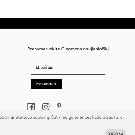
may
be
chosen
on
the
product
page
Prenumeruokite Cinamonn naujienlaiškį
Prenumeruoti
irtinsite savo sutikimą. Sutikimą galėsite bet kada atšaukti, o
Sutinku