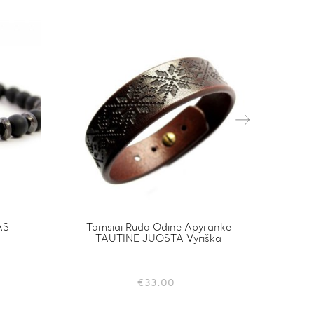
AS
Tamsiai Ruda Odinė Apyrankė
This
TAUTINĖ JUOSTA Vyriška
product
has
multiple
variants
€
33.00
The
options