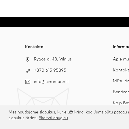
may
be
chosen
on
the
product
page
Kontaktai
Informa
Rygos g. 48, Vilnius
Apie mu
Kontakt
+370 615 95895
Mūsų dr
info@cinamonn.lt
Bendrad
Kaip išm
Mes naudojame slapukus, kurie užtikrina, kad Jums būtų patogu na
slapukus ištrinti.
Skaityti daugiau