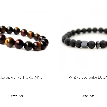
iška apyrankė TIGRO AKIS
This
Vyriška apyrankė LUC
product
has
multiple
variants.
€
22.00
€
18.00
The
options