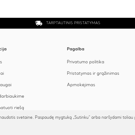
may
be
chosen
on
the
TARPTAUTINIS PRISTATYMAS
product
page
cija
Pagalba
s
Privatumo politika
ai
Pristatymas ir grąžinimas
augai
Apmokėjimas
arbiaukime
atuoti riešą
udotis svetaine. Paspaudę mygtuką „Sutinku“ arba naršydami toliau patv
© 2026 Cinamonn.lt. Visos teisės saugomos.