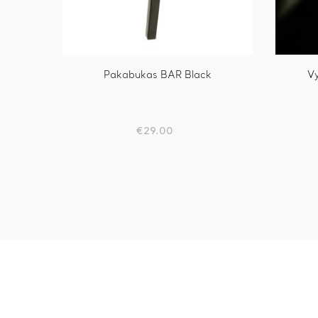
Pakabukas BAR Black
Vy
€
29.00