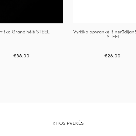
riška Grandinėlė STEEL
Vyriška apyrankė iš nerūdijanč
STEEL
€
38.00
€
26.00
KITOS PREKĖS