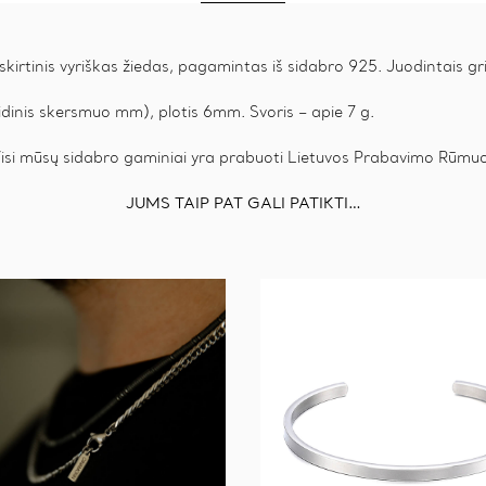
kirtinis vyriškas žiedas, pagamintas iš sidabro 925. Juodintais gri
idinis skersmuo mm), plotis 6mm. Svoris – apie 7 g.
Visi mūsų sidabro gaminiai yra prabuoti Lietuvos Prabavimo Rūmu
JUMS TAIP PAT GALI PATIKTI…