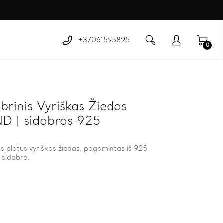
+37061595895
0
brinis Vyriškas Žiedas
D | sidabras 925
as platus vyriškas žiedas, pagamintas iš 925
 sidabro.