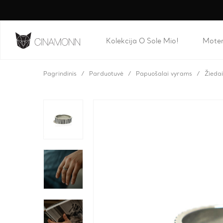
Kolekcija O Sole Mio!
Mote
Pagrindinis
Parduotuvė
Papuošalai vyrams
Žieda