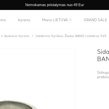
Nemokamas pristatymas nuo 49 Eur
rims
Vyrams
Mano LIETUVA ♡
GRAND SALE
i ir Auskarai Vyrams
Sidabrinis Vyriškas Žiedas BAND | sidabras 925
Sida
BAN
Stiling
prabos