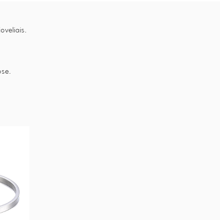
oveliais.
ose.