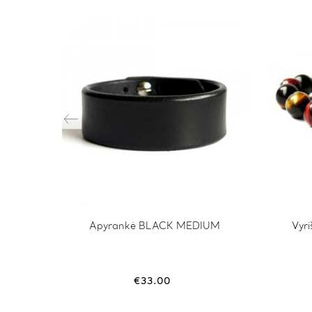
N
Apyrankė BLACK MEDIUM
This
Vyr
product
has
multiple
variants.
€
33.00
The
options