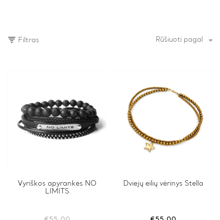
Rūšiuoti pagal
Filtras
Vyriškos apyrankės NO
Dviejų eilių vėrinys Stella
LIMITS
€
55.00
€
55.00