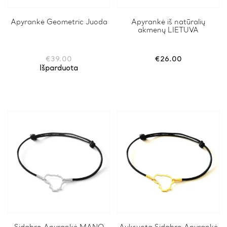
This
Apyrankė Geometric Juoda
Apyrankė iš natūralių
akmenų LIETUVA
product
has
multiple
variants.
€
39.00
€
26.00
The
Išparduota
options
may
be
chosen
on
the
product
page