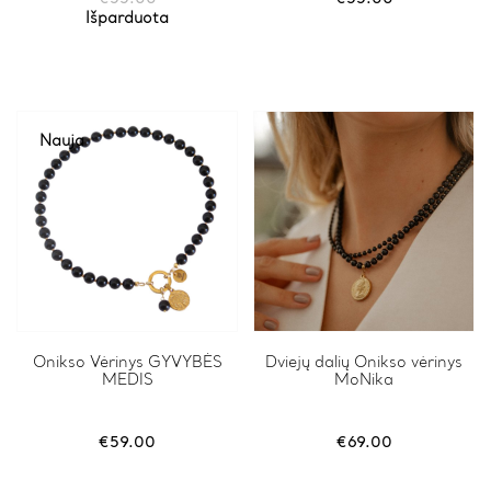
Išparduota
Nauja
Onikso Vėrinys GYVYBĖS
Dviejų dalių Onikso vėrinys
MEDIS
MoNika
€
59.00
€
69.00