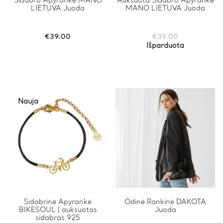
Sidabro Apyrankė MANO
Auksuota Sidabro Apyrankė
LIETUVA Juoda
MANO LIETUVA Juoda
€
39.00
€
39.00
Išparduota
Nauja
Sidabrinė Apyrankė
This
Odinė Rankinė DAKOTA
BIKESOUL | auksuotas
Juoda
product
sidabras 925
has