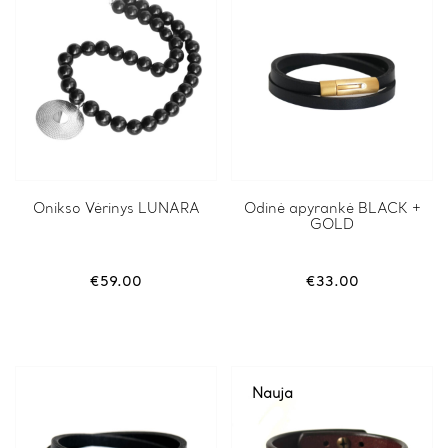
Onikso Vėrinys LUNARA
This
Odinė apyrankė BLACK +
GOLD
product
has
multiple
variants.
€
59.00
€
33.00
The
options
may
be
chosen
on
Nauja
the
product
page