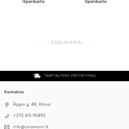
Išparduota
Išparduota
.
.
.
KRAUNAMA
.
.
.
TARPTAUTINIS PRISTATYMAS
Kontaktai
Rygos g. 48, Vilnius
+370 615 95895
info@cinamonn.lt