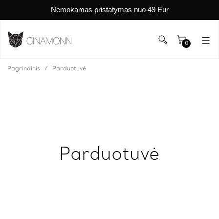
Nemokamas pristatymas nuo 49 Eur
0
Pagrindinis
Parduotuvė
Parduotuvė