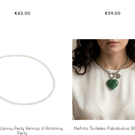
€
43.00
€
59.00
pinių Perlų Vėrinys iš Rinktinių
Nefrito Širdelės Pakabukas 
Perlų