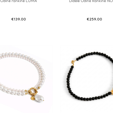
Odinė rankinė LUMA
Didelė Odinė Rankinė N
€
139.00
€
259.00