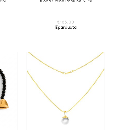
OEMI
Juoda Odinė Rankinė MIYA
€
165.00
Išparduota