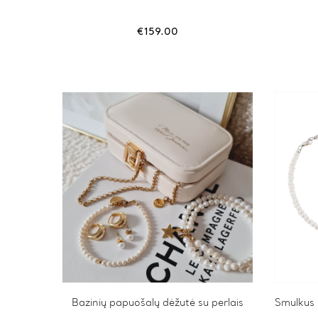
€
159.00
Bazinių papuošalų dėžutė su perlais
Smulkus U