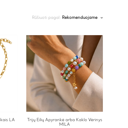
Rūšiuoti pagal:
Rekomenduojame
kais LA
Trijų Eilių Apyrankė arba Kaklo Vėrinys
MILA