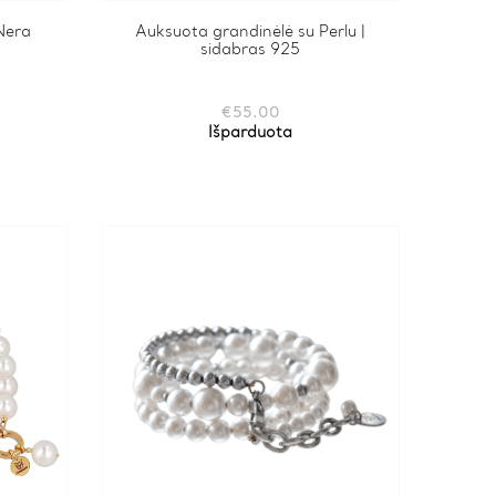
Nera
Auksuota grandinėlė su Perlu |
sidabras 925
€
55.00
Išparduota