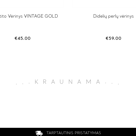
ito Vėrinys VINTAGE GOLD
Didelių perlų vėrinys
€
45.00
€
59.00
.
.
.
KRAUNAMA
.
.
.
TARPTAUTINIS PRISTATYMAS