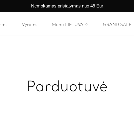
Nemokamas pristatymas nuo 49 Eur
rims
Vyrams
Mano LIETUVA ♡
GRAND SALE
Parduotuvė