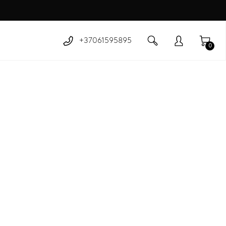
+37061595895
0