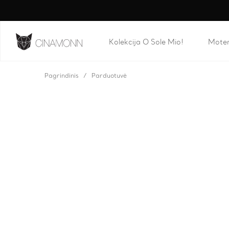
Kolekcija O Sole Mio!
Mote
Pagrindinis
Parduotuvė