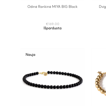
Odinė Rankinė MIYA BIG Black
Dvig
€
169.00
Išparduota
Nauja