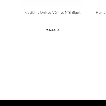
This
Klasikinis Onikso Vėrinys N°8 Black
Hemat
product
has
multiple
variants.
€
43.00
The
options
may
be
chosen
on
the
product
page