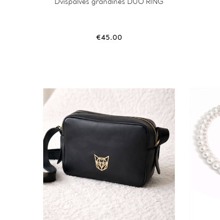
Dvispalvės grandinės DUO RING
€
45.00