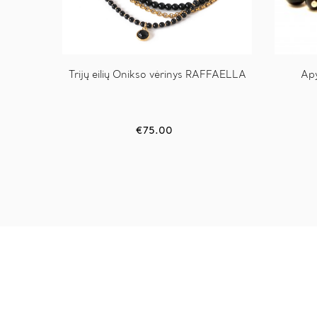
Trijų eilių Onikso vėrinys RAFFAELLA
This
Ap
product
has
multiple
variants.
€
75.00
The
options
may
be
chosen
on
the
product
page