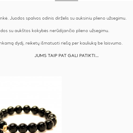
ankė. Juodos spalvos odinis dirželis su auksiniu plieno užsegimu.
s odos su aukštos kokybės nerūdijančio plieno užsegimu.
nkamą dydį, reiketų išmatuoti riešą per kauliuką be laisvumo.
JUMS TAIP PAT GALI PATIKTI…