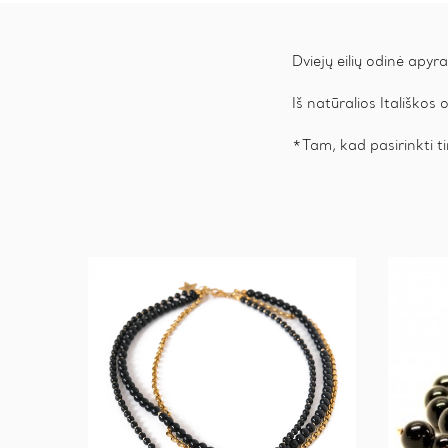
Dviejų eilių odinė apyr
Iš natūralios Itališko
*Tam, kad pasirinkti ti