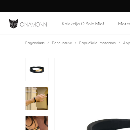
Kolekcija O Sole Mio!
Mote
Pagrindinis
Parduotuvė
Papuošalai moterims
Apy