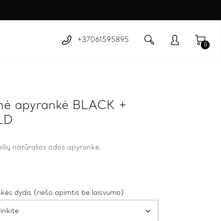
+37061595895
0
nė apyrankė BLACK +
LD
eilių natūralios odos apyrankė.
ės dydis (riešo apimtis be laisvumo)