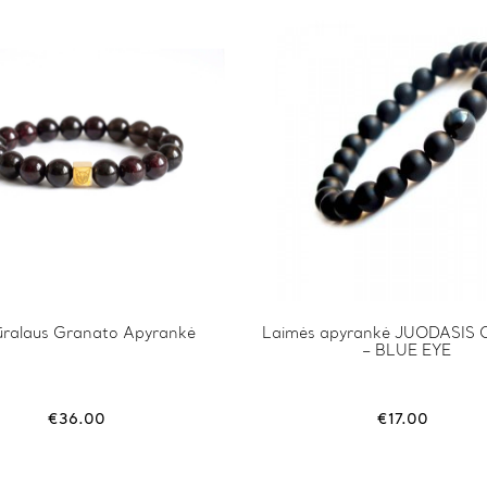
ralaus Granato Apyrankė
This
Laimės apyrankė JUODASIS
– BLUE EYE
product
has
multiple
variants.
€
36.00
€
17.00
The
options
may