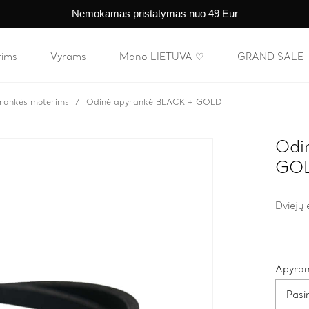
Nemokamas pristatymas nuo 49 Eur
rims
Vyrams
Mano LIETUVA ♡
GRAND SALE
rankės moterims
Odinė apyrankė BLACK + GOLD
Odi
GO
Dviejų 
Apyrank