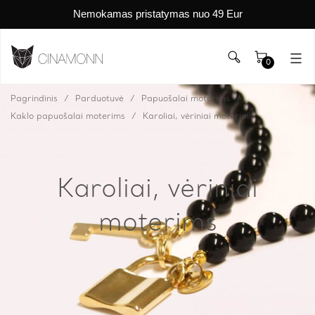
Nemokamas pristatymas nuo 49 Eur
0
Pagrindinis
Parduotuvė
Papuošalai moterims
Kaklo papuošalai moterims
Karoliai, vėriniai moterims
Karoliai, vėriniai
moterims