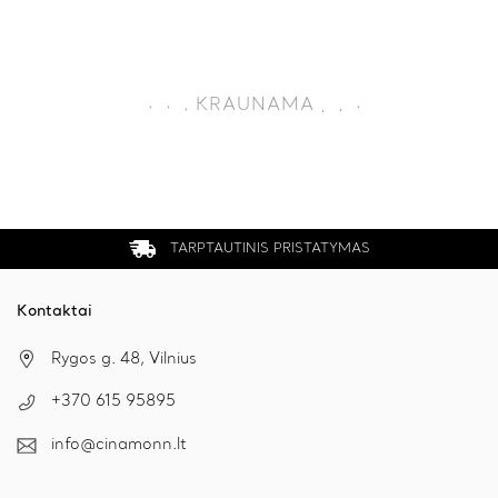
.
.
KRAUNAMA
.
.
.
.
TARPTAUTINIS PRISTATYMAS
Kontaktai
Rygos g. 48, Vilnius
+370 615 95895
info@cinamonn.lt