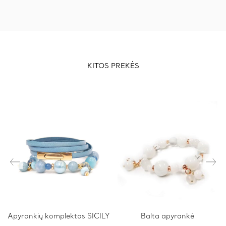
KITOS PREKĖS
This
Apyrankių komplektas SICILY
This
Balta apyrankė
product
product