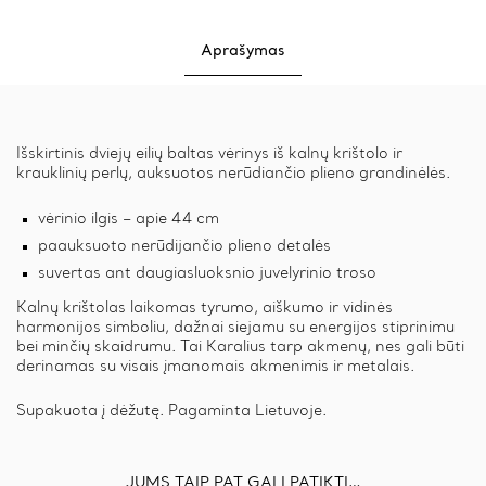
Aprašymas
Išskirtinis dviejų eilių baltas vėrinys iš kalnų krištolo ir
krauklinių perlų, auksuotos nerūdiančio plieno grandinėlės.
vėrinio ilgis – apie 44 cm
paauksuoto nerūdijančio plieno detalės
suvertas ant daugiasluoksnio juvelyrinio troso
Kalnų krištolas
laikomas tyrumo, aiškumo ir vidinės
harmonijos simboliu, dažnai siejamu su energijos stiprinimu
bei minčių skaidrumu. Tai Karalius tarp akmenų, nes gali būti
derinamas su visais įmanomais akmenimis ir metalais.
Supakuota į dėžutę. Pagaminta Lietuvoje.
JUMS TAIP PAT GALI PATIKTI…