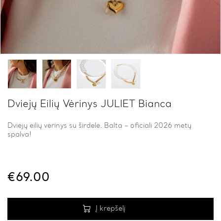
Dviejų Eilių Vėrinys JULIET Bianca
Dviejų eilių vėrinys su širdele. Balta – oficiali 2026 metų
spalva!
€
69.00
Į krepšelį