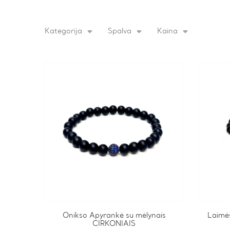
Kategorija
Spalva
Kaina
This
Onikso Apyrankė su mėlynais
This
Laimė
CIRKONIAIS
product
product