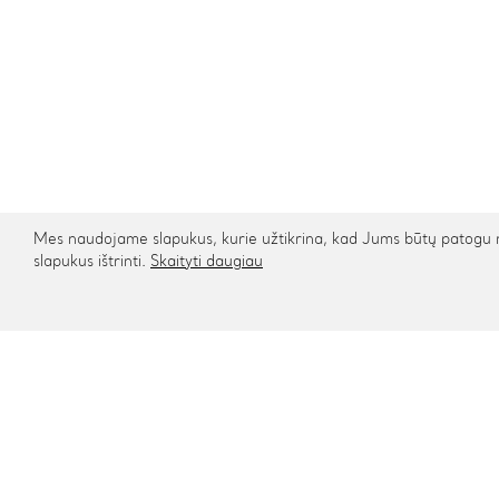
Mes naudojame slapukus, kurie užtikrina, kad Jums būtų patogu na
slapukus ištrinti.
Skaityti daugiau
Kontaktai
Informa