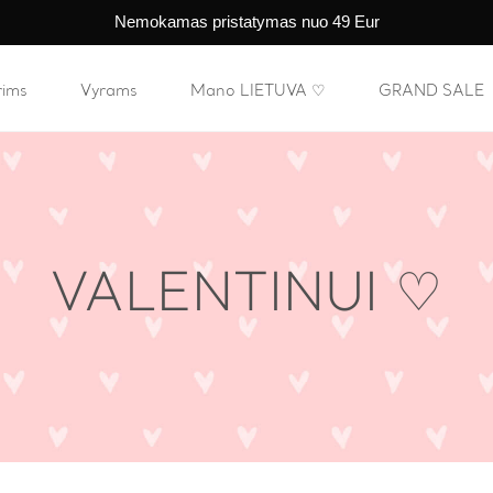
Nemokamas pristatymas nuo 49 Eur
rims
Vyrams
Mano LIETUVA ♡
GRAND SALE
VALENTINUI ♡