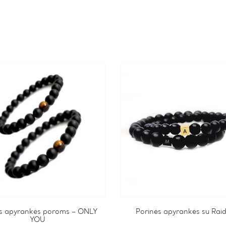
s apyrankės poroms – ONLY
This
Porinės apyrankės su Rai
YOU
product