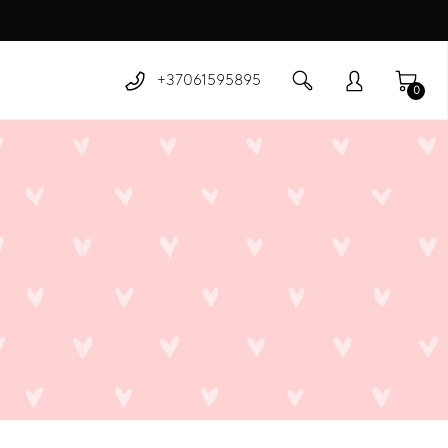
+37061595895
0