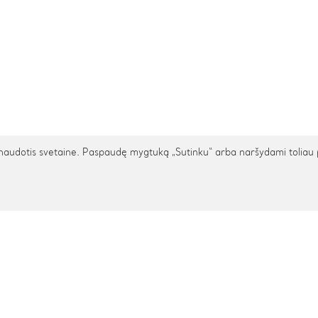
udotis svetaine. Paspaudę mygtuką „Sutinku“ arba naršydami toliau patv
TARPTAUTINIS PRISTATYMAS
cija
Pagalba