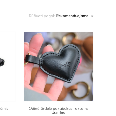
Rūšiuoti pagal:
Rekomenduojame
dėmis
Odinė širdelė pakabukas raktams
Juodas