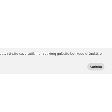
irtinsite savo sutikimą. Sutikimą galėsite bet kada atšaukti, o
Sutinku
Prenumeruokite Cinamonn naujienlaiškį