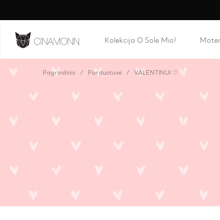
Kolekcija O Sole Mio!
Mote
Pagrindinis
Parduotuvė
VALENTINUI ♡