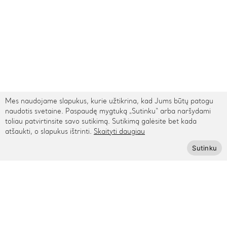
Mes naudojame slapukus, kurie užtikrina, kad Jums būtų patogu
naudotis svetaine. Paspaudę mygtuką „Sutinku“ arba naršydami
toliau patvirtinsite savo sutikimą. Sutikimą galėsite bet kada
atšaukti, o slapukus ištrinti.
Skaityti daugiau
TARPTAUTINIS PRISTATYMAS
Sutinku
Kontaktai
Rygos g. 48, Vilnius
+370 615 95895