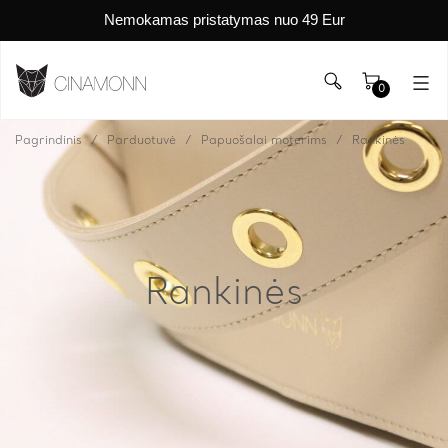
Nemokamas pristatymas nuo 49 Eur
0
Pagrindinis
Parduotuvė
Papuošalai moterims
Rankinės
Rankinės