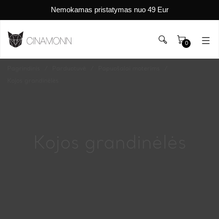
Nemokamas pristatymas nuo 49 Eur
0
Pagrindinis
Parduotuvė
Papuošalai moterims
Kojos grandinėlės
Kojos grandinėlės