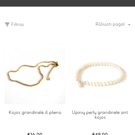
Rūšiuoti pagal
Filtras
Kojos grandinėlė iš plieno
Upinių perlų grandinėlė ant
kojos
€
16.00
€
49.00