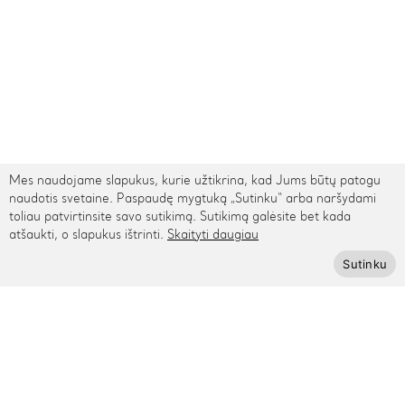
Mes naudojame slapukus, kurie užtikrina, kad Jums būtų patogu
naudotis svetaine. Paspaudę mygtuką „Sutinku“ arba naršydami
toliau patvirtinsite savo sutikimą. Sutikimą galėsite bet kada
atšaukti, o slapukus ištrinti.
Skaityti daugiau
TARPTAUTINIS PRISTATYMAS
Sutinku
Kontaktai
Rygos g. 48, Vilnius
+370 615 95895