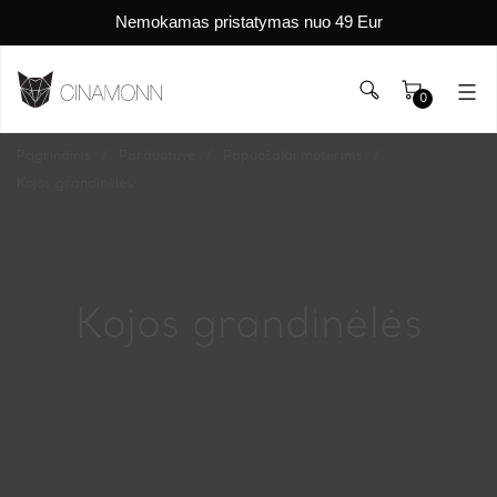
Nemokamas pristatymas nuo 49 Eur
0
Pagrindinis
Parduotuvė
Papuošalai moterims
Kojos grandinėlės
Kojos grandinėlės