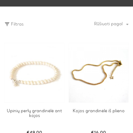
Rūšiuoti pagal
Filtras
Upinių perlų grandinėlė ant
Kojos grandinėlė iš plieno
kojos
€
49.00
€
16.00