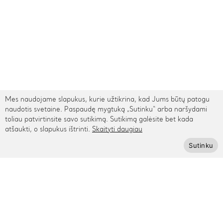
Mes naudojame slapukus, kurie užtikrina, kad Jums būtų patogu
naudotis svetaine. Paspaudę mygtuką „Sutinku“ arba naršydami
toliau patvirtinsite savo sutikimą. Sutikimą galėsite bet kada
atšaukti, o slapukus ištrinti.
Skaityti daugiau
TARPTAUTINIS PRISTATYMAS
Sutinku
Kontaktai
Rygos g. 48, Vilnius
+370 615 95895