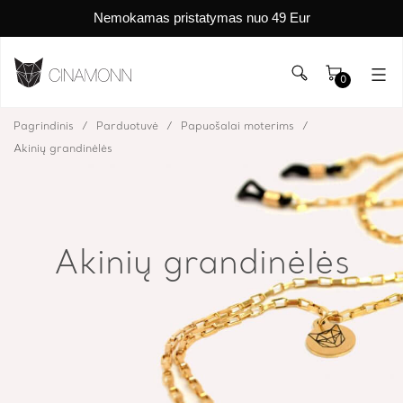
Nemokamas pristatymas nuo 49 Eur
0
Pagrindinis
Parduotuvė
Papuošalai moterims
Akinių grandinėlės
Akinių grandinėlės