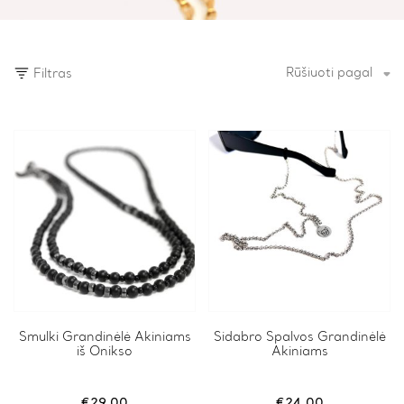
Rūšiuoti pagal
Filtras
Smulki Grandinėlė Akiniams
Sidabro Spalvos Grandinėlė
iš Onikso
Akiniams
€
29.00
€
24.00