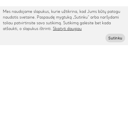
Mes naudojame slapukus, kurie užtikrina, kad Jums būtų patogu
TARPTAUTINIS PRISTATYMAS
naudotis svetaine. Paspaudę mygtuką „Sutinku“ arba naršydami
toliau patvirtinsite savo sutikimą. Sutikimą galėsite bet kada
atšaukti, o slapukus ištrinti.
Skaityti daugiau
Kontaktai
Sutinku
Rygos g. 48, Vilnius
+370 615 95895
info@cinamonn.lt
Informacija
Apie mus
Kontaktai
Mūsų draugai
Bendradarbiaukime