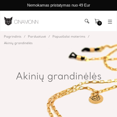
Nemokamas pristatymas nuo 49 Eur
0
Pagrindinis
Parduotuvė
Papuošalai moterims
Akinių grandinėlės
Akinių grandinėlės