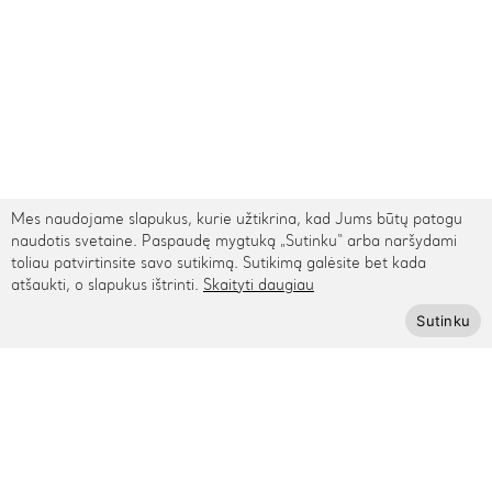
Mes naudojame slapukus, kurie užtikrina, kad Jums būtų patogu
naudotis svetaine. Paspaudę mygtuką „Sutinku“ arba naršydami
toliau patvirtinsite savo sutikimą. Sutikimą galėsite bet kada
atšaukti, o slapukus ištrinti.
Skaityti daugiau
TARPTAUTINIS PRISTATYMAS
Sutinku
Kontaktai
Rygos g. 48, Vilnius
+370 615 95895