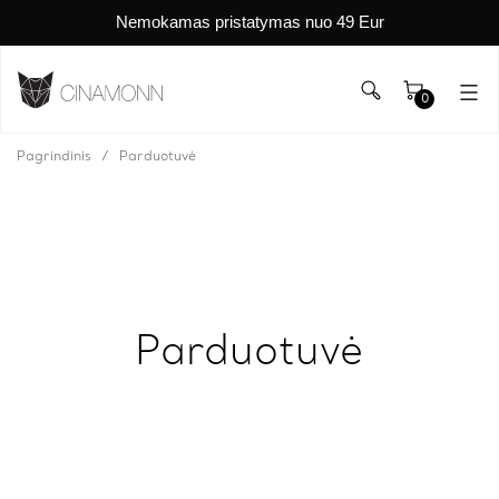
Nemokamas pristatymas nuo 49 Eur
0
Pagrindinis
Parduotuvė
Parduotuvė