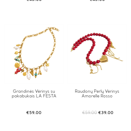
Grandinės Vėrinys su
Raudonų Perlų Vėrinys
pakabukais LA FESTA
Amorelle Rosso
Original
Current
€
59.00
€
59.00
€
39.00
price
price
was:
is:
€59.00.
€39.00.