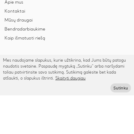
Apie mus
Kontaktai
Mūsų draugai
Bendradarbiaukime
Kaip išmatuoti riešą
Pagalba
Mes naudojame slapukus, kurie užtikrina, kad Jums būtų patogu
naudotis svetaine. Paspaudę mygtuką „Sutinku“ arba naršydami
Privatumo politika
toliau patvirtinsite savo sutikimą. Sutikimą galėsite bet kada
atšaukti, o slapukus ištrinti.
Skaityti daugiau
Pristatymas ir grąžinimas
Sutinku
Apmokėjimas
Prenumeruokite Cinamonn naujienlaiškį