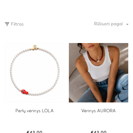
Rūšiuoti pagal
Filtras
Perlų vėrinys LOLA
Vėrinys AURORA
€
43.00
€
43.00