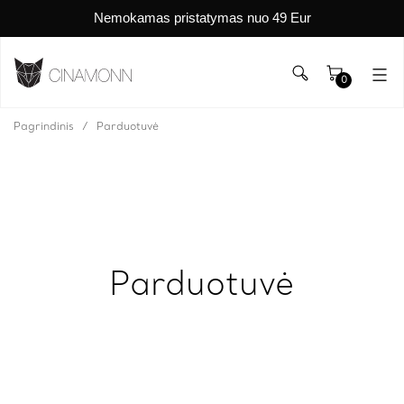
Nemokamas pristatymas nuo 49 Eur
0
Pagrindinis
Parduotuvė
Parduotuvė