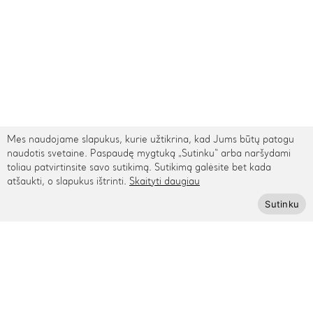
Mes naudojame slapukus, kurie užtikrina, kad Jums būtų patogu
naudotis svetaine. Paspaudę mygtuką „Sutinku“ arba naršydami
toliau patvirtinsite savo sutikimą. Sutikimą galėsite bet kada
atšaukti, o slapukus ištrinti.
Skaityti daugiau
TARPTAUTINIS PRISTATYMAS
Sutinku
Kontaktai
Rygos g. 48, Vilnius
+370 615 95895