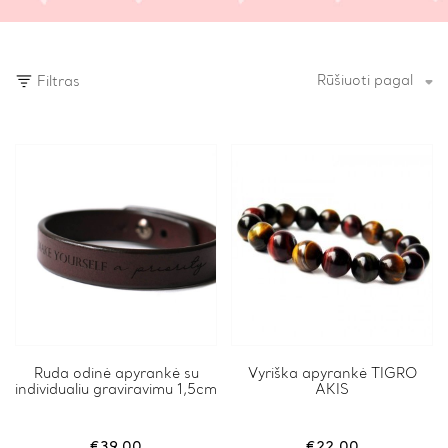
Rūšiuoti pagal
Filtras
This
Ruda odinė apyrankė su
This
Vyriška apyrankė TIGRO
individualiu graviravimu 1,5cm
AKIS
product
product
has
has
multiple
multiple
variants.
variants.
€
39.00
€
22.00