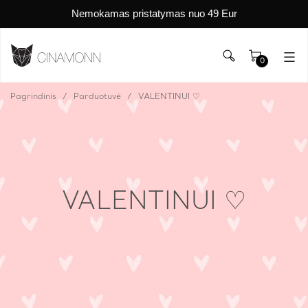
Nemokamas pristatymas nuo 49 Eur
0
Pagrindinis
Parduotuvė
VALENTINUI ♡
VALENTINUI ♡