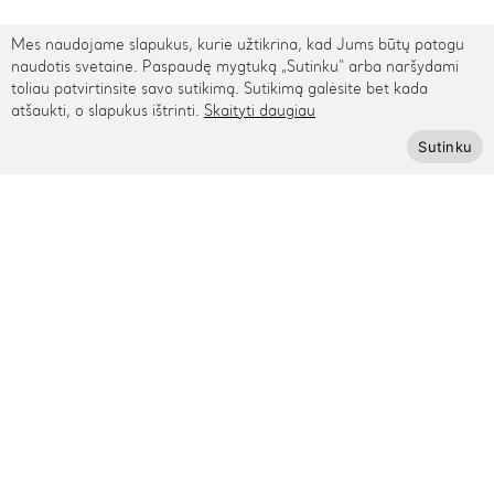
Mes naudojame slapukus, kurie užtikrina, kad Jums būtų patogu
TARPTAUTINIS PRISTATYMAS
naudotis svetaine. Paspaudę mygtuką „Sutinku“ arba naršydami
toliau patvirtinsite savo sutikimą. Sutikimą galėsite bet kada
atšaukti, o slapukus ištrinti.
Skaityti daugiau
Kontaktai
Sutinku
Rygos g. 48, Vilnius
+370 615 95895
info@cinamonn.lt
Informacija
Apie mus
Kontaktai
Mūsų draugai
Bendradarbiaukime