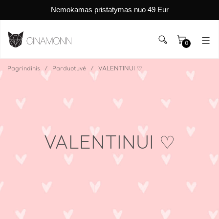
Nemokamas pristatymas nuo 49 Eur
0
Pagrindinis
Parduotuvė
VALENTINUI ♡
VALENTINUI ♡