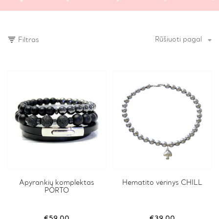
Rūšiuoti pagal
Filtras
This
Apyrankių komplektas
Hematito vėrinys CHILL
PORTO
product
has
multiple
variants.
€
59.00
€
39.00