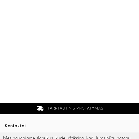
TARPTAUTINIS PRISTATYMAS
Kontaktai
Mes naudojame slapukus, kurie užtikrina, kad Jums būtų patogu