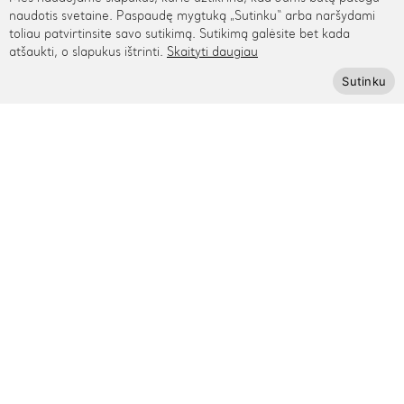
Rygos g. 48, Vilnius
naudotis svetaine. Paspaudę mygtuką „Sutinku“ arba naršydami
toliau patvirtinsite savo sutikimą. Sutikimą galėsite bet kada
+370 615 95895
atšaukti, o slapukus ištrinti.
Skaityti daugiau
info@cinamonn.lt
Sutinku
Informacija
Apie mus
Kontaktai
Mūsų draugai
Bendradarbiaukime
Kaip išmatuoti riešą
Pagalba
Privatumo politika