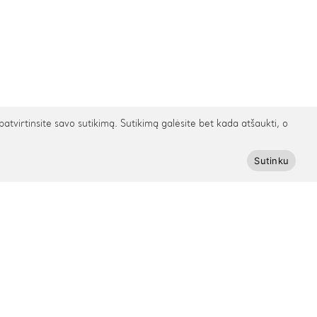
irtinsite savo sutikimą. Sutikimą galėsite bet kada atšaukti, o
Sutinku
Prenumeruokite Cinamonn naujienlaiškį