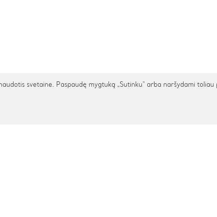
udotis svetaine. Paspaudę mygtuką „Sutinku“ arba naršydami toliau patv
TARPTAUTINIS PRISTATYMAS
cija
Pagalba
s
Privatumo politika