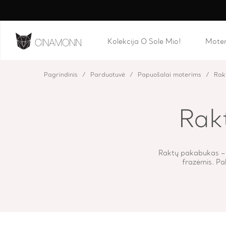
Kolekcija O Sole Mio!
Mote
Pagrindinis
Parduotuvė
Papuošalai moterims
Rak
Rak
Raktų pakabukas –
frazėmis. Pa