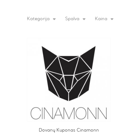
Kategorija
Spalva
Kaina
This
Dovanų Kuponas Cinamonn
product