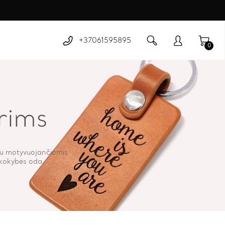
+37061595895
0
rims
u motyvuojančiomis
 kokybės oda.