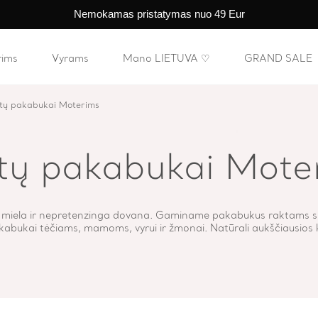
Nemokamas pristatymas nuo 49 Eur
rims
Vyrams
Mano LIETUVA ♡
GRAND SALE
tų pakabukai Moterims
tų pakabukai Mote
 miela ir nepretenzinga dovana. Gaminame pakabukus raktams s
kabukai tėčiams, mamoms, vyrui ir žmonai. Natūrali aukščiausios