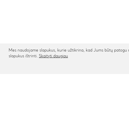
Mes naudojame slapukus, kurie užtikrina, kad Jums būtų patogu na
slapukus ištrinti.
Skaityti daugiau
Kontaktai
Informa
Rygos g. 48, Vilnius
Apie mu