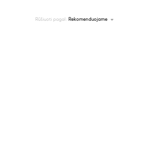
Rūšiuoti pagal:
Rekomenduojame