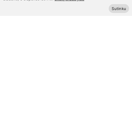
Sutinku
Apie mus
Kontaktai
Mūsų draugai
Bendradarbiaukime
Kaip išmatuoti riešą
Pagalba
Privatumo politika
Pristatymas ir grąžinimas
Apmokėjimas
Prenumeruokite Cinamonn naujienlaiškį