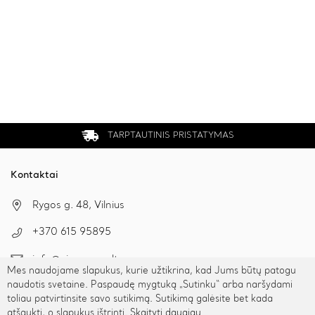
TARPTAUTINIS PRISTATYMAS
Kontaktai
Rygos g. 48, Vilnius
+370 615 95895
info@cinamonn.lt
Mes naudojame slapukus, kurie užtikrina, kad Jums būtų patogu
naudotis svetaine. Paspaudę mygtuką „Sutinku“ arba naršydami
toliau patvirtinsite savo sutikimą. Sutikimą galėsite bet kada
Informacija
atšaukti, o slapukus ištrinti.
Skaityti daugiau