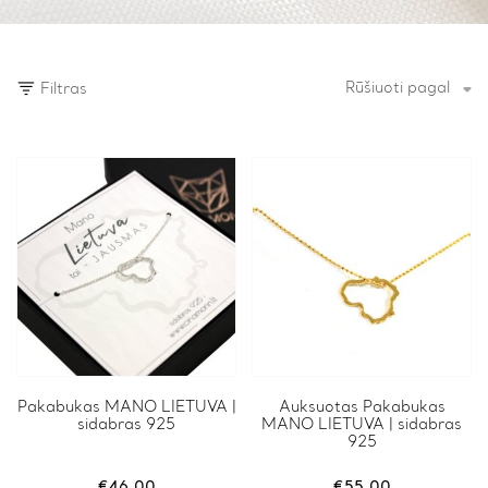
Rūšiuoti pagal
Filtras
Pakabukas MANO LIETUVA |
Auksuotas Pakabukas
sidabras 925
MANO LIETUVA | sidabras
925
€
46.00
€
55.00