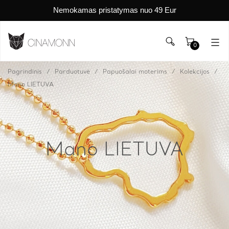
Nemokamas pristatymas nuo 49 Eur
0
Pagrindinis
Parduotuvė
Papuošalai moterims
Kolekcijos
Mano LIETUVA
Mano LIETUVA