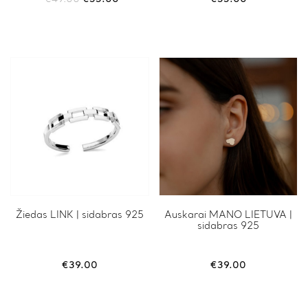
price
price
was:
is:
€49.00.
€33.00.
Žiedas LINK | sidabras 925
Auskarai MANO LIETUVA |
sidabras 925
€
39.00
€
39.00