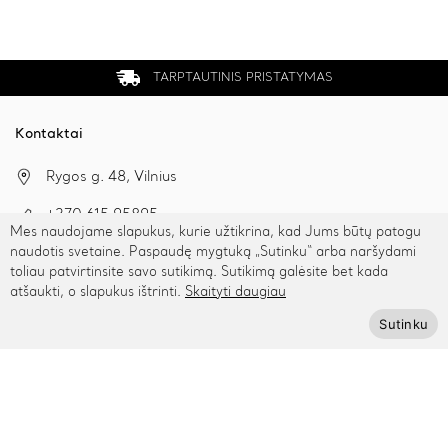
TARPTAUTINIS PRISTATYMAS
Kontaktai
Rygos g. 48, Vilnius
+370 615 95895
Mes naudojame slapukus, kurie užtikrina, kad Jums būtų patogu
naudotis svetaine. Paspaudę mygtuką „Sutinku“ arba naršydami
info@cinamonn.lt
toliau patvirtinsite savo sutikimą. Sutikimą galėsite bet kada
atšaukti, o slapukus ištrinti.
Skaityti daugiau
Sutinku
Informacija
Apie mus
Kontaktai
Mūsų draugai