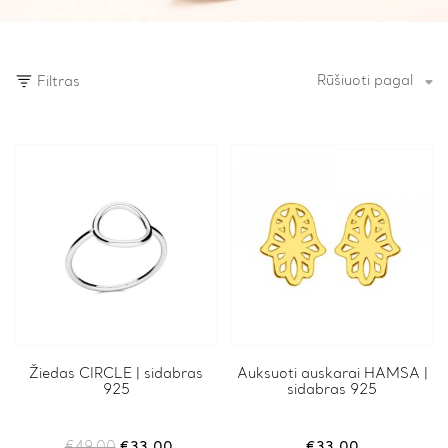
Rūšiuoti pagal
Filtras
Žiedas CIRCLE | sidabras
Auksuoti auskarai HAMSA |
925
sidabras 925
Original
Current
€
49.00
€
33.00
€
33.00