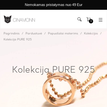
Nemokamas pristatymas nuo 49 Eur
0
Pagrindinis
Parduotuvė
Papuošalai moterims
Kolekcijos
Kolekcija PURE 925
Kolekcija PURE 925