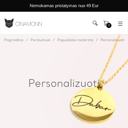
Nemokamas pristatymas nuo 49 Eur
0
Pagrindinis
Parduotuvė
Papuošalai moterims
Personalizuoti
Personalizuoti