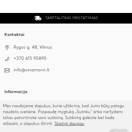
TARPTAUTINIS PRISTATYMAS
Kontaktai
Rygos g. 48, Vilnius
+370 615 95895
info@cinamonn.lt
Informacija
Apie mus
Mes naudojame slapukus, kurie užtikrina, kad Jums būtų patogu
Kontaktai
naudotis svetaine. Paspaudę mygtuką „Sutinku“ arba naršydami
toliau patvirtinsite savo sutikimą. Sutikimą galėsite bet kada
Mūsų draugai
atšaukti, o slapukus ištrinti.
Skaityti daugiau
Bendradarbiaukime