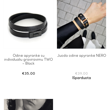
on
the
product
page
This
Odinė apyrankė su
Juoda odinė apyrankė NERO
individualiu graviravimu TWO
product
– Black
has
multiple
variants.
€
35.00
€
39.00
The
Išparduota
options
may
be
chosen
on
the
product