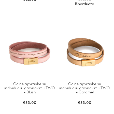
The
The
Išparduota
options
options
may
may
be
be
chosen
chosen
on
on
the
the
product
product
page
page
This
Odinė apyrankė su
This
Odinė apyrankė su
individualiu graviravimu TWO
individualiu graviravimu TWO
product
product
– Blush
– Caramel
has
has
multiple
multiple
variants.
variants.
€
33.00
€
33.00
The
The
options
options