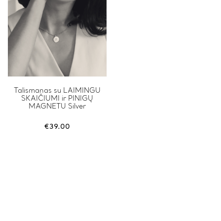
page
This
Talismanas su LAIMINGU
SKAIČIUMI ir PINIGŲ
product
MAGNETU Silver
has
multiple
variants.
€
39.00
The
options
may
be
chosen
on
the
product
page