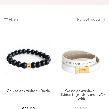
Rūšiuoti pagal
Filtras
This
Onikso apyrankė su Raide
This
Odinė apyrankė su
individualiu graviravimu TWO
product
product
– White
has
has
multiple
multiple
variants.
variants.
€
26.00
€
33.00