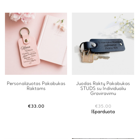
may
may
be
be
chosen
chosen
on
on
the
the
product
product
page
page
Personalizuotas Pakabukas
This
Juodas Raktų Pakabukas
Raktams
STUDS su Individualiu
product
Graviravimu
has
multiple
variants.
€
33.00
€
35.00
The
Išparduota
options
may
be
chosen