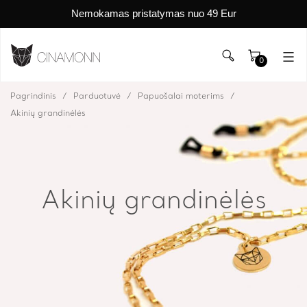
Nemokamas pristatymas nuo 49 Eur
0
Pagrindinis
Parduotuvė
Papuošalai moterims
Akinių grandinėlės
Akinių grandinėlės