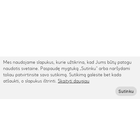
Mes naudojame slapukus, kurie užtikrina, kad Jums būtų patogu
naudotis svetaine. Paspaudę mygtuką „Sutinku“ arba naršydami
toliau patvirtinsite savo sutikimą. Sutikimą galėsite bet kada
atšaukti, o slapukus ištrinti.
Skaityti daugiau
TARPTAUTINIS PRISTATYMAS
Sutinku
Kontaktai
Rygos g. 48, Vilnius
+370 615 95895