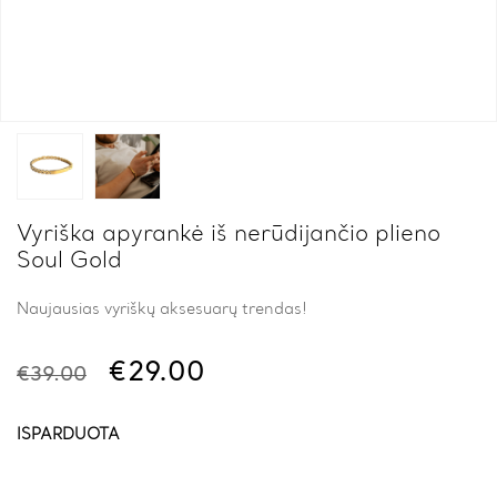
Vyriška apyrankė iš nerūdijančio plieno
Soul Gold
Naujausias vyriškų aksesuarų trendas!
Original
Current
€
29.00
€
39.00
price
price
was:
is:
IŠPARDUOTA
€39.00.
€29.00.