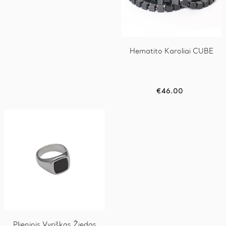
Hematito Karoliai CUBE
€
46.00
This
Plieninis Vyriškas Žiedas