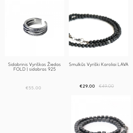
Sidabrinis Vyriškas Žiedas
Smulkūs Vyriški Karoliai LAVA
FOLD | sidabras 925
€
29.00
€
49.00
Original
Current
€
55.00
price
price
was:
is:
€49.00.
€29.00.