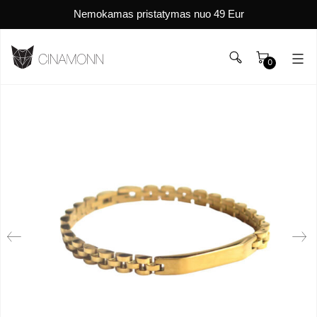
Nemokamas pristatymas nuo 49 Eur
0