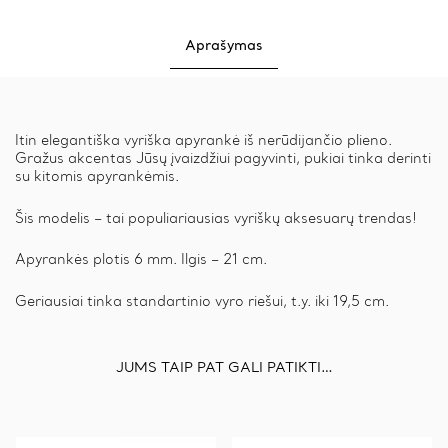
Aprašymas
Itin elegantiška vyriška apyrankė iš nerūdijančio plieno.
Gražus akcentas Jūsų įvaizdžiui pagyvinti, pukiai tinka derinti
su kitomis apyrankėmis.
Šis modelis – tai populiariausias vyriškų aksesuarų trendas!
Apyrankės plotis 6 mm. Ilgis – 21 cm.
Geriausiai tinka standartinio vyro riešui, t.y. iki 19,5 cm.
JUMS TAIP PAT GALI PATIKTI…