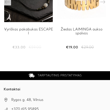
Vyriškas pakabukas ESCAPE
Žiedas LAIMINGA aukso
I
spalvos
€
33.00
€
59.00
€
19.00
€
29.00
Original
Current
Original
Current
price
price
price
price
was:
is:
was:
is:
€59.00.
€33.00.
€29.00.
€19.00.
TARPTAUTINIS PRISTATYMAS
Kontaktai
Rygos g. 48, Vilnius
+370 615 95895