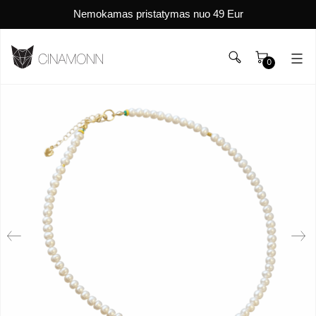
Nemokamas pristatymas nuo 49 Eur
0