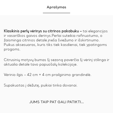
Aprašymas
Klasikinis perlų vėrinys su citrinos pakabuku –
tai elegancijos
ir vasariškos gaivos derinys.Perlai suteikia rafinuotumo, o
žaisminga citrinos detalė įneša šviežumo ir išskirtinumo.
Puikus aksesuaras, kuris tiks tiek kasdienai, tiek ypatingoms
progoms.
Citrusinių motyvų bumas šį sezoną paverčia šį vėrinį stilinga ir
aktualia detale tavo papuošalų kolekcijoje.
Vėrinio ilgis – 42 cm + 4 cm prailginimo grandinėlė.
Supakuotas į dėžutę, puikiai tinka dovanai.
JUMS TAIP PAT GALI PATIKTI…