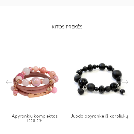
KITOS PREKĖS
This
Apyrankių komplektas
This
Juoda apyrankė iš karoliukų
DOLCE
product
product
has
has
multiple
multiple