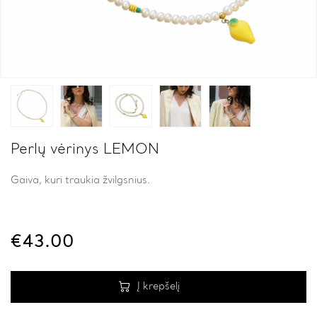
Perlų vėrinys LEMON
Gaiva, kuri traukia žvilgsnius.
€
43.00
Į krepšelį