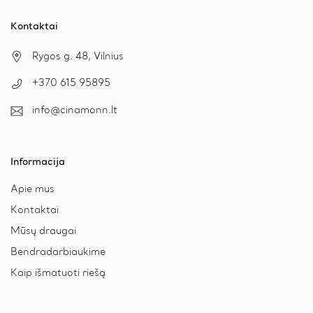
page
Kontaktai
Rygos g. 48, Vilnius
+370 615 95895
info@cinamonn.lt
Informacija
Apie mus
Kontaktai
Mūsų draugai
Bendradarbiaukime
Kaip išmatuoti riešą