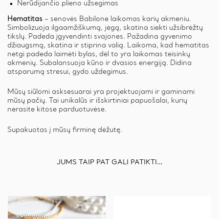
Nerūdijančio plieno užsegimas
Hematitas
– senovės Babilone laikomas karių akmeniu.
Simbolizuoja ilgaamžiškumą, jėgą, skatina siekti užsibrėžtų
tikslų. Padeda įgyvendinti svajones. Pažadina gyvenimo
džiaugsmą, skatina ir stiprina valią. Laikoma, kad hematitas
netgi padeda laimėti bylas, dėl to yra laikomas teisinkų
akmenių. Subalansuoja kūno ir dvasios energiją. Didina
atsparumą stresui, gydo uždegimus.
Mūsų siūlomi asksesuarai yra projektuojami ir gaminami
mūsų pačių. Tai unikalūs ir išskirtiniai papuošalai, kurių
nerasite kitose parduotuvėse.
Supakuotas į mūsų firminę dėžutę.
JUMS TAIP PAT GALI PATIKTI…