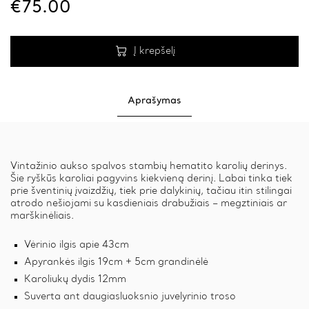
VINTAGE
€
75.00
GOLD
quantity
Į krepšelį
Aprašymas
Vintažinio aukso spalvos stambių hematito karolių derinys.
Šie ryškūs karoliai pagyvins kiekvieną derinį. Labai tinka tiek
prie šventinių įvaizdžių, tiek prie dalykinių, tačiau itin stilingai
atrodo nešiojami su kasdieniais drabužiais – megztiniais ar
marškinėliais.
Vėrinio ilgis apie 43cm
Apyrankės ilgis 19cm + 5cm grandinėlė
Karoliukų dydis 12mm
Suverta ant daugiasluoksnio juvelyrinio troso