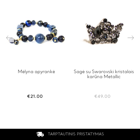
This
Mėlyna apyrankė
Sagė su Swarovski kristalais
karūna Metallic
product
has
multiple
variants.
€
21.00
€
49.00
The
options
may
be
chosen
on
the
TARPTAUTINIS PRISTATYMAS
product