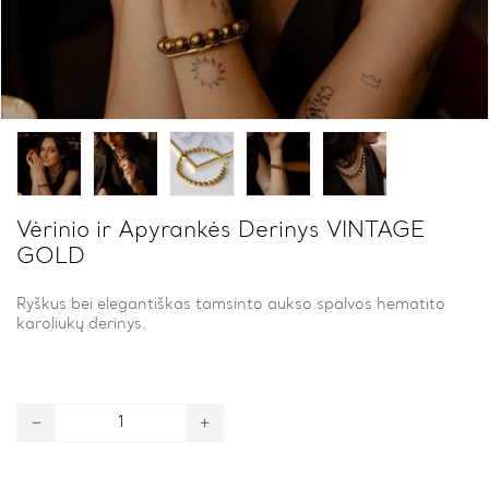
Vėrinio ir Apyrankės Derinys VINTAGE
GOLD
Ryškus bei elegantiškas tamsinto aukso spalvos hematito
karoliukų derinys.
Vėrinio
ir
Apyrankės
Derinys