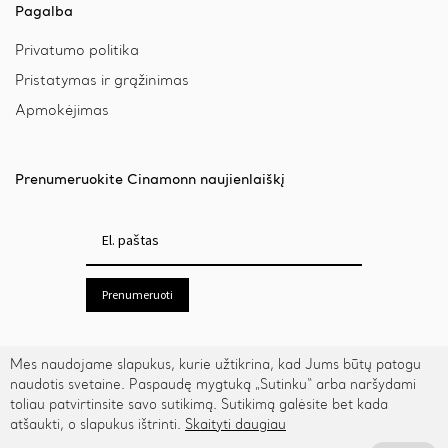
Pagalba
Privatumo politika
Pristatymas ir grąžinimas
Apmokėjimas
Prenumeruokite Cinamonn naujienlaiškį
Prenumeruoti
Mes naudojame slapukus, kurie užtikrina, kad Jums būtų patogu
naudotis svetaine. Paspaudę mygtuką „Sutinku“ arba naršydami
toliau patvirtinsite savo sutikimą. Sutikimą galėsite bet kada
atšaukti, o slapukus ištrinti.
Skaityti daugiau
© 2026 Cinamonn.lt. Visos teisės saugomos.