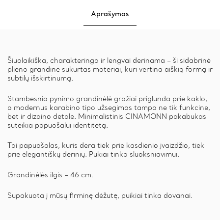
Aprašymas
Šiuolaikiška, charakteringa ir lengvai derinama – ši sidabrinė
plieno grandinė sukurtas moteriai, kuri vertina aiškią formą ir
subtilų išskirtinumą.
Stambesnio pynimo grandinėlė gražiai priglunda prie kaklo,
o modernus karabino tipo užsegimas tampa ne tik funkcine,
bet ir dizaino detale. Minimalistinis CINAMONN pakabukas
suteikia papuošalui identitetą.
Tai papuošalas, kuris dera tiek prie kasdienio įvaizdžio, tiek
prie elegantiškų derinių. Pukiai tinka sluoksniavimui.
Grandinėlės ilgis – 46 cm.
Supakuota į mūsų firminę dėžutę, puikiai tinka dovanai.