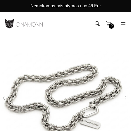
Nemokamas pristatymas nuo 49 Eur
0