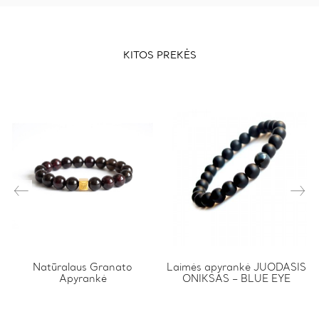
KITOS PREKĖS
This
Natūralaus Granato
This
Laimės apyrankė JUODASIS
Apyrankė
ONIKSAS – BLUE EYE
product
product
has
has
multiple
multiple