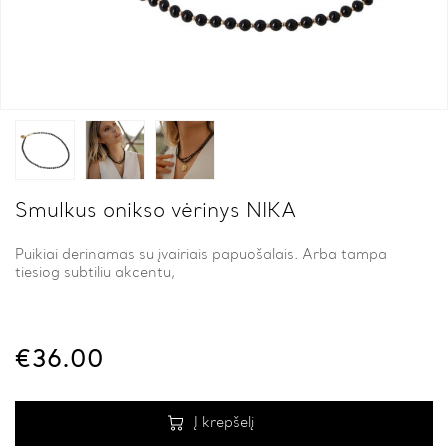
Smulkus onikso vėrinys NIKA
Puikiai derinamas su įvairiais papuošalais. Arba tampa
tiesiog subtiliu akcentu,
€
36.00
Į krepšelį