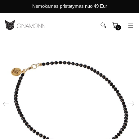
Nemokamas pristatymas nuo 49 Eur
0