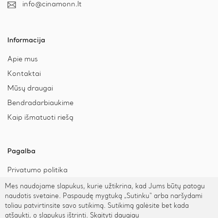
info@cinamonn.lt
Informacija
Apie mus
Kontaktai
Mūsų draugai
Bendradarbiaukime
Kaip išmatuoti riešą
Pagalba
Privatumo politika
Pristatymas ir grąžinimas
Mes naudojame slapukus, kurie užtikrina, kad Jums būtų patogu
naudotis svetaine. Paspaudę mygtuką „Sutinku“ arba naršydami
Apmokėjimas
toliau patvirtinsite savo sutikimą. Sutikimą galėsite bet kada
atšaukti, o slapukus ištrinti.
Skaityti daugiau