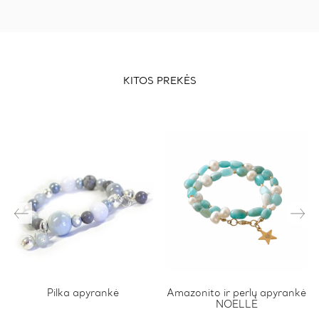
KITOS PREKĖS
This
Pilka apyrankė
Amazonito ir perlų apyrankė
NOELLE
product