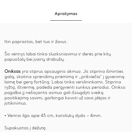
Aprašymas
Itin paprastas, bet tuo ir žavus.
Šis vėrinys labai tinka sluoksniavimui ir derės prie kitų
papuošalų bei įvairių drabužių.
Oniksas
yra stiprus apsauginis akmuo. Jis stiprina išminties
galią, skatina sprendimų priėmimą ir ,,prikviečia” į gyvenimą
laimę bei gerą fortūną. Labai tinka verslininkams. Stiprina
ryžtą, ištvermę, padeda pergyventi sunkius periodus. Onikso
pagalba jį nešiojantis asmuo gali išsiugdyti sveiką
pasitikėjimą savimi, garbingai kovoti už savo įdėjas ir
įsitikinimus.
• Vėrinio ilgis apie 45 cm, karoliukų dydis – 4mm.
Supakuotas į dėžutę.