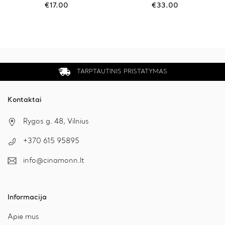
variants.
€
17.00
€
33.00
The
options
may
be
chosen
on
the
TARPTAUTINIS PRISTATYMAS
product
page
Kontaktai
Rygos g. 48, Vilnius
+370 615 95895
info@cinamonn.lt
Informacija
Apie mus