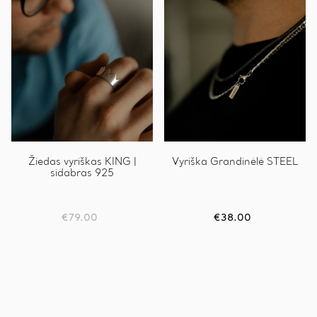
was:
is:
€19.00.
€12.00.
Žiedas vyriškas KING |
Vyriška Grandinėlė STEEL
sidabras 925
€
79.00
€
38.00