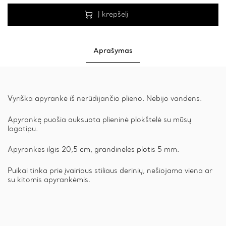
Į krepšelį
Aprašymas
Vyriška apyrankė iš nerūdijančio plieno. Nebijo vandens.
Apyrankę puošia auksuota plieninė plokštelė su mūsų
logotipu.
Apyrankes ilgis 20,5 cm, grandinėlės plotis 5 mm.
Puikai tinka prie įvairiaus stiliaus derinių, nešiojama viena ar
su kitomis apyrankėmis.