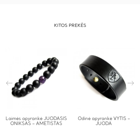
KITOS PREKĖS
This
Laimės apyrankė JUODASIS
Odinė apyrankė VYTIS –
ONIKSAS – AMETISTAS
JUODA
product
has
multiple