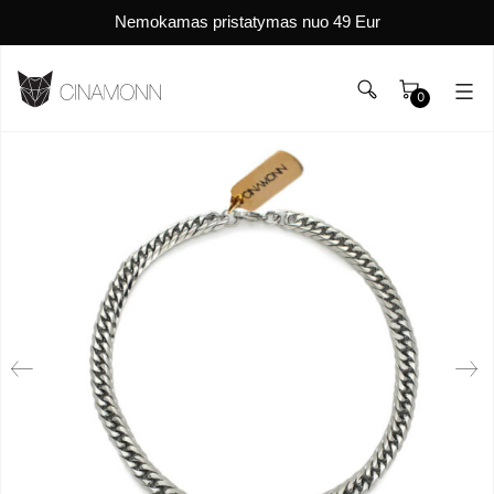
Nemokamas pristatymas nuo 49 Eur
0