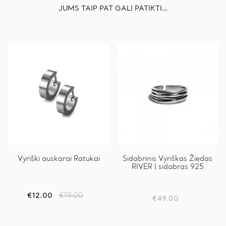
JUMS TAIP PAT GALI PATIKTI…
Vyriški auskarai Ratukai
Sidabrinis Vyriškas Žiedas
RIVER | sidabras 925
€
12.00
€
19.00
Original
Current
€
49.00
price
price