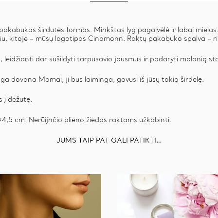
pakabukas širdutės formos. Minkštas lyg pagalvėlė ir labai mielas
liu, kitoje – mūsų logotipas Cinamonn. Raktų pakabuko spalva – ri
 leidžianti dar sušildyti tarpusavio jausmus ir padaryti malonią s
ga dovana Mamai, ji bus laiminga, gavusi iš jūsų tokią širdelę.
 į dėžutę.
×4,5 cm. Nerūijnčio plieno žiedas raktams užkabinti.
JUMS TAIP PAT GALI PATIKTI…