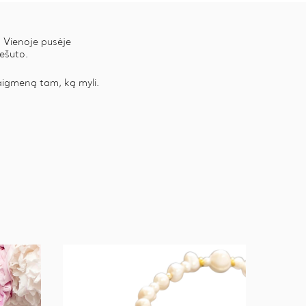
. Vienoje pusėje
ešuto.
taigmeną tam, ką myli.