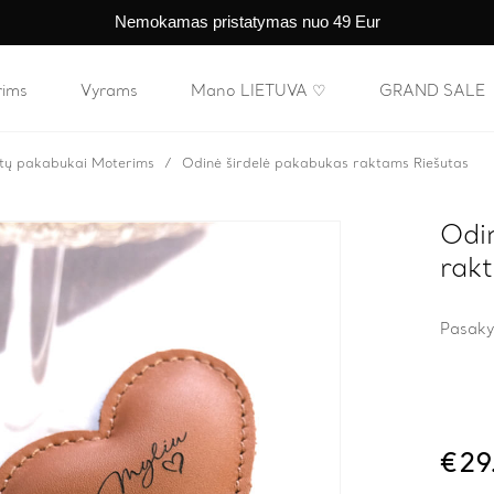
Nemokamas pristatymas nuo 49 Eur
rims
Vyrams
Mano LIETUVA ♡
GRAND SALE
tų pakabukai Moterims
Odinė širdelė pakabukas raktams Riešutas
Odi
rak
Pasaky
€
29