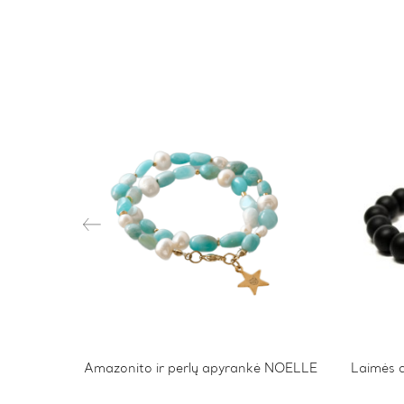
ankė
Amazonito ir perlų apyrankė NOELLE
This
Laimės 
product
has