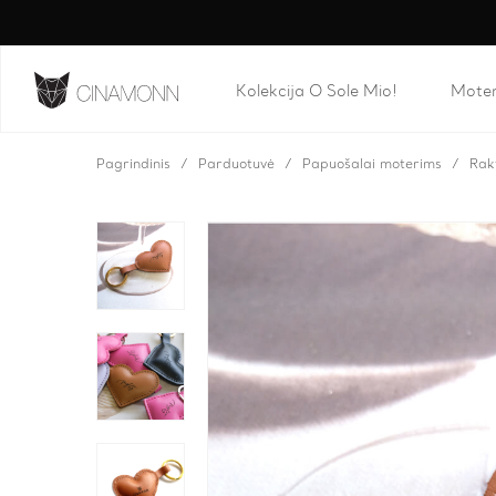
Kolekcija O Sole Mio!
Mote
Pagrindinis
Parduotuvė
Papuošalai moterims
Rak