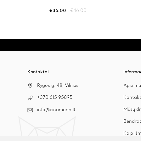
multiple
variants.
€
36.00
€
46.00
Original
Current
The
price
price
options
may
was:
is:
be
chosen
€46.00.
€36.00.
on
the
product
page
Kontaktai
Informa
Rygos g. 48, Vilnius
Apie mu
Kontakt
+370 615 95895
Mūsų dr
info@cinamonn.lt
Bendrad
Kaip išm