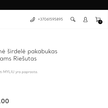
+37061595895
0
nė širdelė pakabukas
tams Riešutas
ti MYLIU yra paprasta.
.00