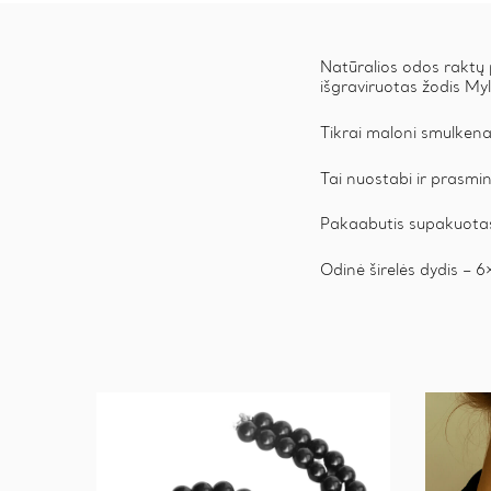
Natūralios odos raktų 
išgraviruotas žodis My
Tikrai maloni smulkena,
Tai nuostabi ir prasmin
Pakaabutis supakuotas
Odinė širelės dydis – 6