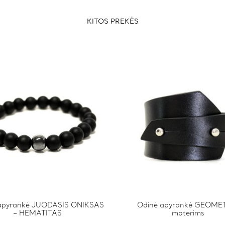
KITOS PREKĖS
apyrankė JUODASIS ONIKSAS
This
Odinė apyrankė GEOME
– HEMATITAS
moterims
product
has