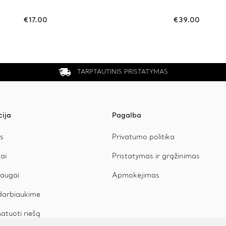
multiple
variants.
€
17.00
€
39.00
The
options
may
be
chosen
on
TARPTAUTINIS PRISTATYMAS
the
product
page
cija
Pagalba
s
Privatumo politika
ai
Pristatymas ir grąžinimas
augai
Apmokėjimas
arbiaukime
atuoti riešą