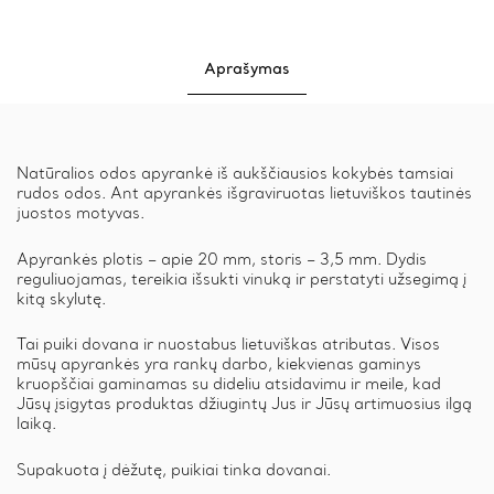
Aprašymas
Natūralios odos apyrankė iš aukščiausios kokybės tamsiai
rudos odos. Ant apyrankės išgraviruotas lietuviškos tautinės
juostos motyvas.
Apyrankės plotis – apie 20 mm, storis – 3,5 mm. Dydis
reguliuojamas, tereikia išsukti vinuką ir perstatyti užsegimą į
kitą skylutę.
Tai puiki dovana ir nuostabus lietuviškas atributas. Visos
mūsų apyrankės yra rankų darbo, kiekvienas gaminys
kruopščiai gaminamas su dideliu atsidavimu ir meile, kad
Jūsų įsigytas produktas džiugintų Jus ir Jūsų artimuosius ilgą
laiką.
Supakuota į dėžutę, puikiai tinka dovanai.