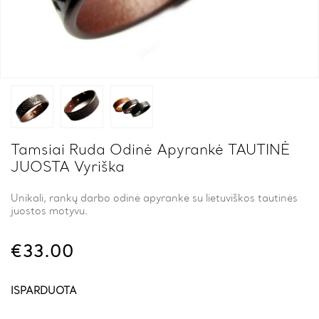
Tamsiai Ruda Odinė Apyrankė TAUTINĖ
JUOSTA Vyriška
Unikali, rankų darbo odinė apyrankė su lietuviškos tautinės
juostos motyvu.
€
33.00
IŠPARDUOTA