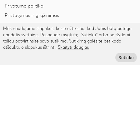
Privatumo politika
Pristatymas ir grąžinimas
Apmokėjimas
Mes naudojame slapukus, kurie užtikrina, kad Jums būtų patogu
naudotis svetaine. Paspaudę mygtuką „Sutinku“ arba naršydami
toliau patvirtinsite savo sutikimą. Sutikimą galėsite bet kada
Prenumeruokite Cinamonn naujienlaiškį
atšaukti, o slapukus ištrinti.
Skaityti daugiau
Sutinku
Prenumeruoti
© 2026 Cinamonn.lt. Visos teisės saugomos.