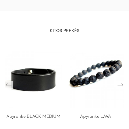
KITOS PREKĖS
Apyrankė BLACK MEDIUM
This
Apyrankė LAVA
product
has