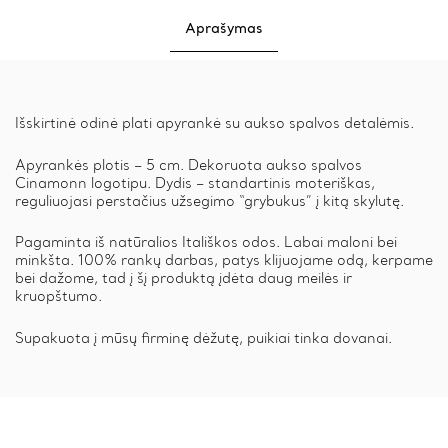
Aprašymas
Išskirtinė odinė plati apyrankė su aukso spalvos detalėmis.
Apyrankės plotis – 5 cm. Dekoruota aukso spalvos
Cinamonn logotipu. Dydis – standartinis moteriškas,
reguliuojasi perstačius užsegimo “grybukus” į kitą skylutę.
Pagaminta iš natūralios Itališkos odos. Labai maloni bei
minkšta. 100% rankų darbas, patys klijuojame odą, kerpame
bei dažome, tad į šį produktą įdėta daug meilės ir
kruopštumo.
Supakuota į mūsų firminę dėžutę, puikiai tinka dovanai.