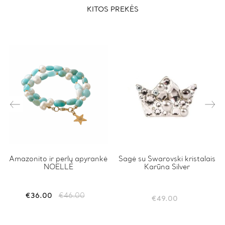
KITOS PREKĖS
Amazonito ir perlų apyrankė
Sagė su Swarovski kristalais
NOELLE
Karūna Silver
€
36.00
€
46.00
Original
Current
€
49.00
price
price