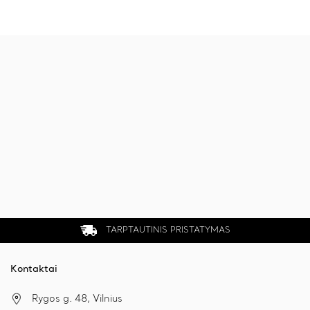
was:
is:
€46.00.
€36.00.
TARPTAUTINIS PRISTATYMAS
Kontaktai
Rygos g. 48, Vilnius