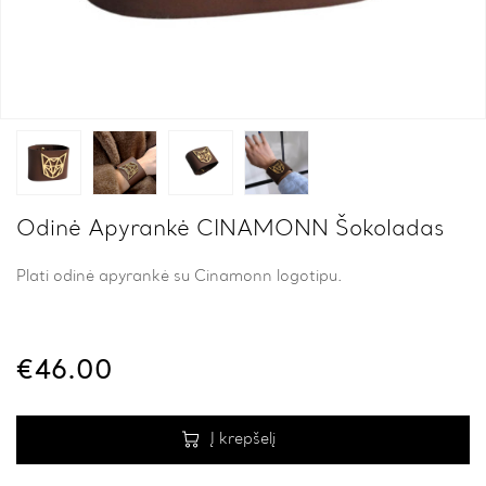
Odinė Apyrankė CINAMONN Šokoladas
Plati odinė apyrankė su Cinamonn logotipu.
€
46.00
Į krepšelį