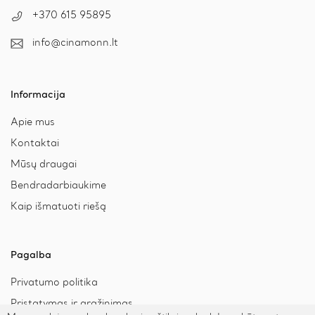
+370 615 95895
info@cinamonn.lt
Informacija
Apie mus
Kontaktai
Mūsų draugai
Bendradarbiaukime
Kaip išmatuoti riešą
Pagalba
Privatumo politika
Pristatymas ir grąžinimas