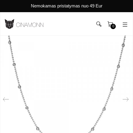
Nemokamas pristatymas nuo 49 Eur
0