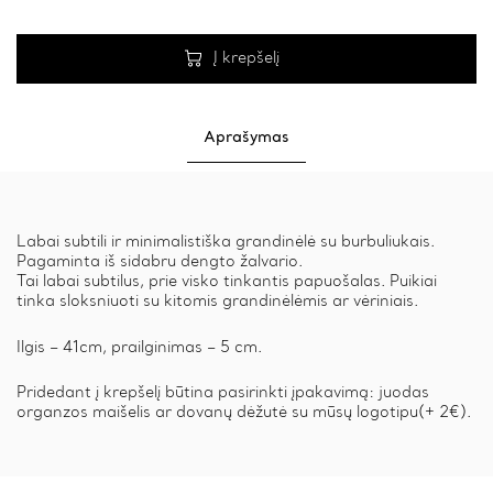
Į krepšelį
Aprašymas
Labai subtili ir minimalistiška grandinėlė su burbuliukais.
Pagaminta iš sidabru dengto žalvario.
Tai labai subtilus, prie visko tinkantis papuošalas. Puikiai
tinka sloksniuoti su kitomis grandinėlėmis ar vėriniais.
Ilgis – 41cm, prailginimas – 5 cm.
Pridedant į krepšelį būtina pasirinkti įpakavimą: juodas
organzos maišelis ar dovanų dėžutė su mūsų logotipu(+ 2€).