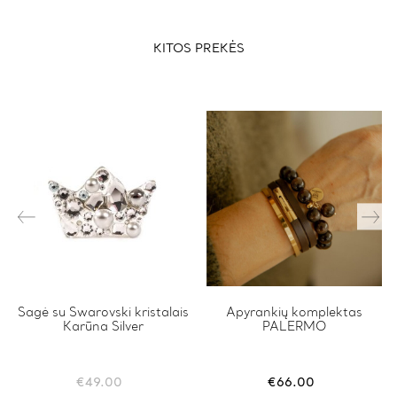
KITOS PREKĖS
Sagė su Swarovski kristalais
This
Apyrankių komplektas
Karūna Silver
PALERMO
product
has
multiple
variants.
€
49.00
€
66.00
The