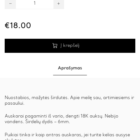
Auskarai
My
Little
Love
RoseGold
€
18.00
quantity
Į krepšelį
Aprašymas
Nuostabios, mažytės širdutės. Apie meilę sau, artimiesiems ir
pasauliui.
Auskarai pagaminti iš vario, dengti 18K auksų. Nebijo
vandens. Širdelių dydis – 6mm.
Puikiai tinka ir kaip antras auskaras, jei turite kelias ausyse