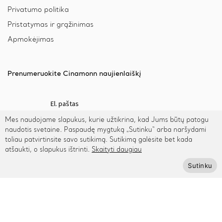
Privatumo politika
Pristatymas ir grąžinimas
Apmokėjimas
Prenumeruokite Cinamonn naujienlaiškį
Mes naudojame slapukus, kurie užtikrina, kad Jums būtų patogu
naudotis svetaine. Paspaudę mygtuką „Sutinku“ arba naršydami
Prenumeruoti
toliau patvirtinsite savo sutikimą. Sutikimą galėsite bet kada
atšaukti, o slapukus ištrinti.
Skaityti daugiau
Sutinku
© 2026 Cinamonn.lt. Visos teisės saugomos.