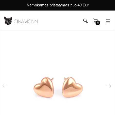
Nemokamas pristatymas nuo 49 Eur
0