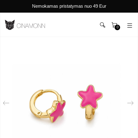
Nemokamas pristatymas nuo 49 Eur
0