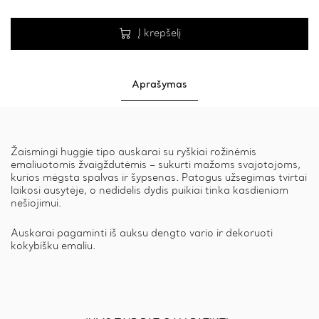
Į krepšelį
Aprašymas
Žaismingi huggie tipo auskarai su ryškiai rožinėmis
emaliuotomis žvaigždutėmis – sukurti mažoms svajotojoms,
kurios mėgsta spalvas ir šypsenas. Patogus užsegimas tvirtai
laikosi ausytėje, o nedidelis dydis puikiai tinka kasdieniam
nešiojimui.
Auskarai pagaminti iš auksu dengto vario ir dekoruoti
kokybišku emaliu.