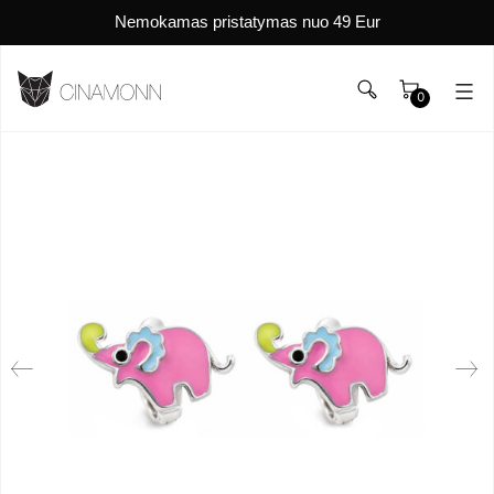
Nemokamas pristatymas nuo 49 Eur
0