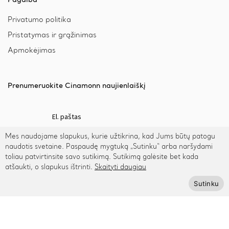
Privatumo politika
Pristatymas ir grąžinimas
Apmokėjimas
Prenumeruokite Cinamonn naujienlaiškį
Mes naudojame slapukus, kurie užtikrina, kad Jums būtų patogu
Prenumeruoti
naudotis svetaine. Paspaudę mygtuką „Sutinku“ arba naršydami
toliau patvirtinsite savo sutikimą. Sutikimą galėsite bet kada
atšaukti, o slapukus ištrinti.
Skaityti daugiau
Sutinku
© 2026 Cinamonn.lt. Visos teisės saugomos.