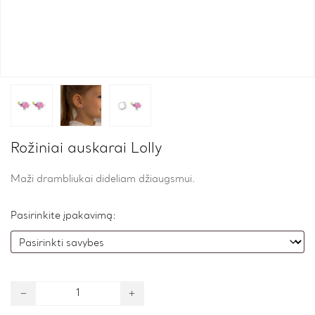
Rožiniai auskarai Lolly
Maži drambliukai dideliam džiaugsmui.
Pasirinkite įpakavimą:
Rožiniai
auskarai
Lolly