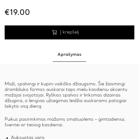
quantity
€
19.00
Į krepšelį
Aprašymas
Maži, spalvingi ir kupini vaikiško džiaugsmo. Šie žaismingi
drambliuko formos auskarai taps mielu kasdieniu akcentu
mažajai svajotojai. Ryškios spalvos ir linksmas dizainas
džiugina, o lengvas užsegimas leidžia auskarams patogiai
laikytis visą dieną.
Puikus pasirinkimas mažoms smalsuolėms – gimtadieniui,
šventei ar tiesiog kasdienai.
Auksuotas varis