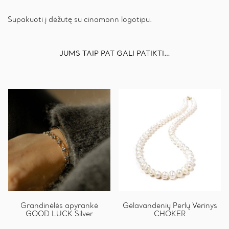
Supakuoti į dėžutę su cinamonn logotipu.
JUMS TAIP PAT GALI PATIKTI…
Grandinėlės apyrankė
This
Gėlavandenių Perlų Vėrinys
GOOD LUCK Silver
CHOKER
product
has