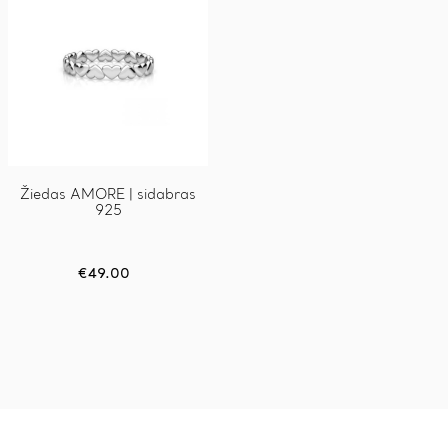
chosen
on
the
product
page
Žiedas AMORE | sidabras
925
€
49.00