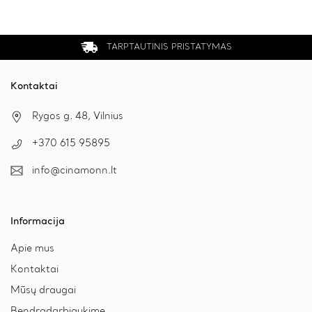
may
may
be
be
chosen
chosen
on
on
TARPTAUTINIS PRISTATYMAS
the
the
product
product
page
page
Kontaktai
Rygos g. 48, Vilnius
+370 615 95895
info@cinamonn.lt
Informacija
Apie mus
Kontaktai
Mūsų draugai
Bendradarbiaukime