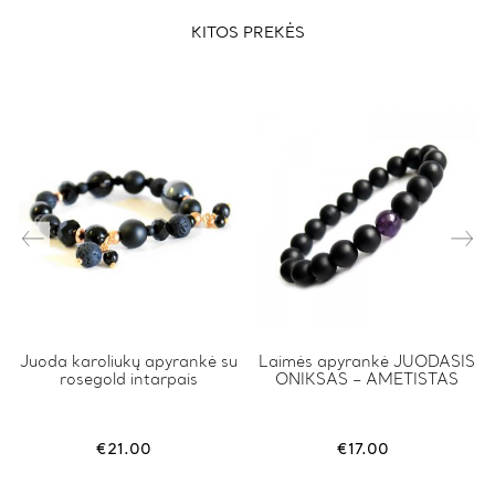
KITOS PREKĖS
This
Juoda karoliukų apyrankė su
This
Laimės apyrankė JUODASIS
rosegold intarpais
ONIKSAS – AMETISTAS
product
product
has
has
multiple
multiple
variants.
variants.
€
21.00
€
17.00
The
The
options
options