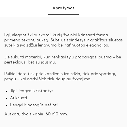
Aprašymas
Ilgi, elegantiški auskarai, kurių švelniai krintanti forma
primena tekantį auksą. Subtilus spindesys ir grakštus siluetas
suteikia įvaizdžiui lengvumo bei rafinuotos elegancijos.
Jie sukurti moteriai, kuri renkasi tylų prabangos jausmą – be
pertekliaus, bet su jausmu.
Puikiai dera tiek prie kasdienio įvaizdžio, tiek prie ypatingų
progų – kai norisi šiek tiek daugiau švytėjimo.
Ilgi, lengvai krintantys
Auksuoti
Lengvi ir patogūs nešioti
Auskarų dydis -apie 60 x10 mm.