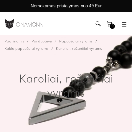
Nemokamas pristatymas nuo 49 Eur
0
Pagrindinis
Parduotuvė
Papuošalai vyrams
Kaklo papuošalai vyrams
Karoliai, rožančiai vyrams
Karoliai, rožančiai
vyrams