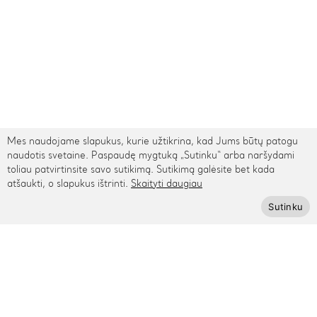
Mes naudojame slapukus, kurie užtikrina, kad Jums būtų patogu
naudotis svetaine. Paspaudę mygtuką „Sutinku“ arba naršydami
toliau patvirtinsite savo sutikimą. Sutikimą galėsite bet kada
atšaukti, o slapukus ištrinti.
Skaityti daugiau
TARPTAUTINIS PRISTATYMAS
Sutinku
Kontaktai
Rygos g. 48, Vilnius
+370 615 95895